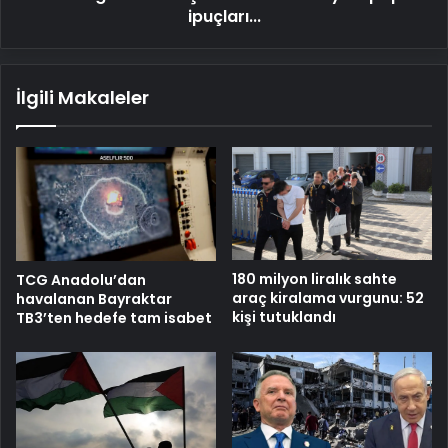
papa"
ipuçları...
ipuçları...
İlgili Makaleler
180 milyon liralık sahte
TCG Anadolu’dan
araç kiralama vurgunu: 52
havalanan Bayraktar
kişi tutuklandı
TB3’ten hedefe tam isabet