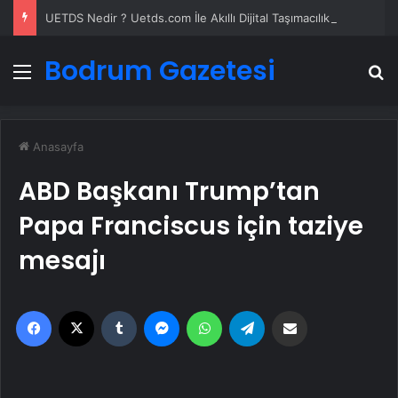
UETDS Nedir ? Uetds.com İle Akıllı Dijital Taşımacılık Yazılımı
Bodrum Gazetesi
Menü
A
Anasayfa
ABD Başkanı Trump’tan
Papa Franciscus için taziye
mesajı
Facebook
X
Tumblr
Messenger
WhatsApp
Telegram
Email'den paylaş