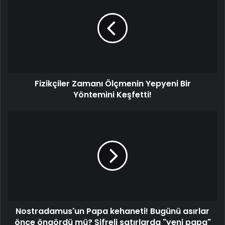
Ölçmenin
Yepyeni
Bir
Yöntemini
Keşfetti!
Fizikçiler Zamanı Ölçmenin Yepyeni Bir
Yöntemini Keşfetti!
Nostradamus'un
Papa
kehaneti!
Bugünü
asırlar
önce
öngördü
mü?
Şifreli
Nostradamus'un Papa kehaneti! Bugünü asırlar
satırlarda
"yeni
önce öngördü mü? Şifreli satırlarda "yeni papa"