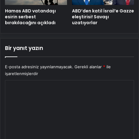
Hamas ABD vatandaşı
ABD’den katil İsrail’e Gazze
esirin serbest
eleştirisi! Savaşı
bırakılacağını açıkladı
uzatıyorlar
Bir yanıt yazın
E-posta adresiniz yayınlanmayacak.
Gerekli alanlar
*
ile
işaretlenmişlerdir
Y
o
r
u
m
*