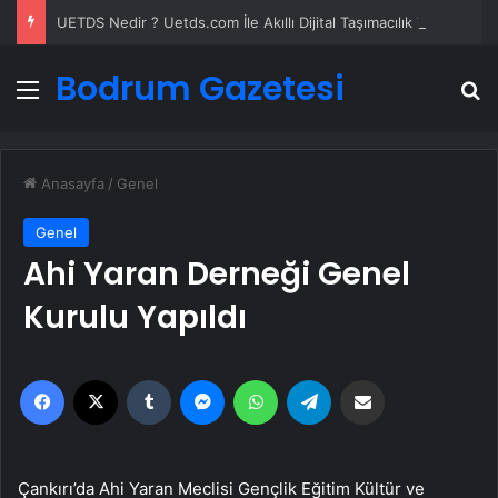
UETDS Nedir ? Uetds.com İle Akıllı Dijital Taşımacılık Yazılımı
Bodrum Gazetesi
Menü
A
Anasayfa
/
Genel
Genel
Ahi Yaran Derneği Genel
Kurulu Yapıldı
Facebook
X
Tumblr
Messenger
WhatsApp
Telegram
Email'den paylaş
Çankırı’da Ahi Yaran Meclisi Gençlik Eğitim Kültür ve