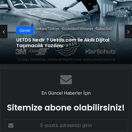
Genel
UETDS Nedir ? Uetds.com İle Akıllı Dijital
Taşımacılık Yazılımı
En Güncel Haberler İçin
Sitemize abone olabilirsiniz!
E-
posta