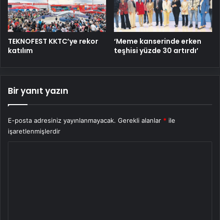
TEKNOFEST KKTC’ye rekor
‘Meme kanserinde erken
katılım
teşhisi yüzde 30 artırdı’
Bir yanıt yazın
E-posta adresiniz yayınlanmayacak.
Gerekli alanlar
*
ile
işaretlenmişlerdir
Y
o
r
u
m