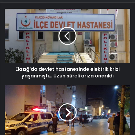
Elazığ’da
devlet
hastanesinde
elektrik
krizi
yaşanmıştı…
Uzun
süreli
arıza
Elazığ’da devlet hastanesinde elektrik krizi
onarıldı
yaşanmıştı… Uzun süreli arıza onarıldı
Kimlik
sorgusundan
kaçmak
için
bekçiyi
bıçakladılar