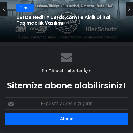
Genel
Genel
Vira Assistance’tan Türkiye Genelinde
Güvenli Araç Taşıma ve Yol Yardım Atağı
UETDS Nedir ? Uetds.com İle Akıllı Dijital
Taşımacılık Yazılımı
En Güncel Haberler İçin
Sitemize abone olabilirsiniz!
E-
posta
adresinizi
girin