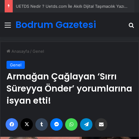
UETDS Nedir ? Uetds.com İle Akıllı Dijital Taşımacılık Yazılımı
Bodrum Gazetesi
Menü
A
Anasayfa
/
Genel
Genel
Armağan Çağlayan ‘Sırrı
Süreyya Önder’ yorumlarına
isyan etti!
Facebook
X
Tumblr
Messenger
WhatsApp
Telegram
Email'den paylaş