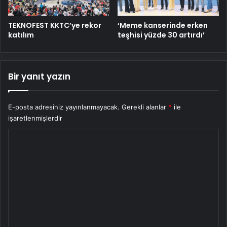
TEKNOFEST KKTC’ye rekor
‘Meme kanserinde erken
katılım
teşhisi yüzde 30 artırdı’
Bir yanıt yazın
E-posta adresiniz yayınlanmayacak.
Gerekli alanlar
*
ile
işaretlenmişlerdir
Y
o
r
u
m
*