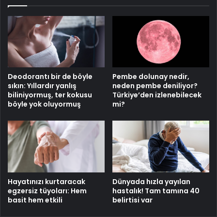
Deodorantı bir de böyle
Pembe dolunay nedir,
sıkın: Yıllardır yanlış
neden pembe deniliyor?
biliniyormuş, ter kokusu
Türkiye’den izlenebilecek
böyle yok oluyormuş
mi?
Hayatınızı kurtaracak
Dünyada hızla yayılan
egzersiz tüyoları: Hem
hastalık! Tam tamına 40
basit hem etkili
belirtisi var