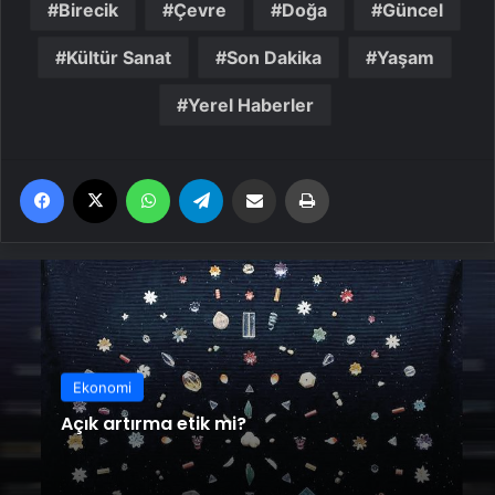
Birecik
Çevre
Doğa
Güncel
Kültür Sanat
Son Dakika
Yaşam
Yerel Haberler
Facebook
X
WhatsApp
Telegram
Email'den paylaş
Yaz
Ekonomi
Açık artırma etik mi?