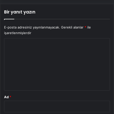
Bir yanıt yazın
E-posta adresiniz yayınlanmayacak.
Gerekli alanlar
*
ile
işaretlenmişlerdir
Y
o
r
u
m
*
Ad
*