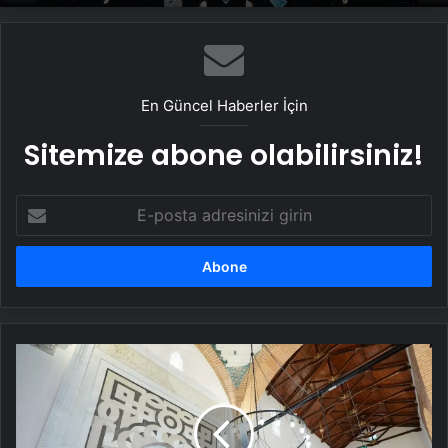
En Güncel Haberler İçin
Sitemize abone olabilirsiniz!
E-
posta
adresinizi
girin
İsa
Bey
Camisi
28
Şubat'ta