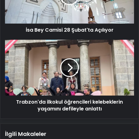
Açılıyor
İsa Bey Camisi 28 Şubat'ta Açılıyor
Trabzon'da
ilkokul
öğrencileri
kelebeklerin
yaşamını
defileyle
anlattı
Trabzon'da ilkokul öğrencileri kelebeklerin
yaşamını defileyle anlattı
İlgili Makaleler