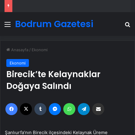
Bodrum Gazetesi
Menü
A
Anasayfa
/
Ekonomi
Ekonomi
Birecik’te Kelaynaklar
Doğaya Salındı
Facebook
X
Tumblr
Messenger
WhatsApp
Telegram
Email'den paylaş
Şanlıurfa’nın Birecik ilçesindeki Kelaynak Üreme