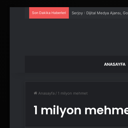
Son Dakika Haberleri
Serjoy : Dijital Medya Ajansı, 
ANASAYFA
Anasayfa
/
1 milyon mehmet
1 milyon mehm