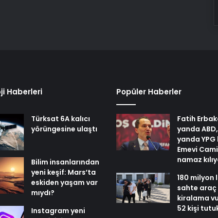
ji Haberleri
Popüler Haberler
Türksat 6A kalıcı
Fatih Erbak
yörüngesine ulaştı
yanda ABD,
yanda YPG 
Emevi Cami
namaz kılı
Bilim insanlarından
yeni keşif: Mars’ta
180 milyon l
eskiden yaşam var
sahte araç
mıydı?
kiralama v
52 kişi tutu
Instagram yeni