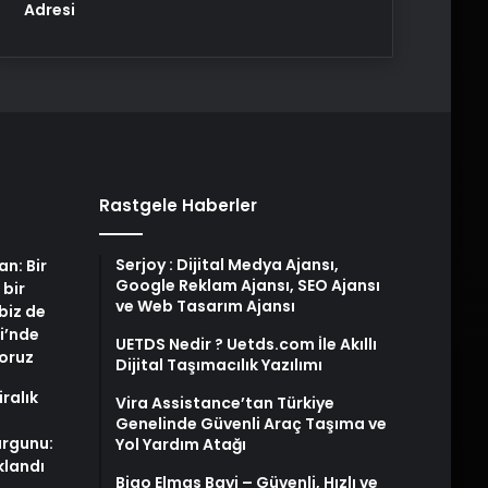
Adresi
Rastgele Haberler
Serjoy : Dijital Medya Ajansı,
an: Bir
Google Reklam Ajansı, SEO Ajansı
 bir
ve Web Tasarım Ajansı
biz de
i’nde
UETDS Nedir ? Uetds.com İle Akıllı
yoruz
Dijital Taşımacılık Yazılımı
iralık
Vira Assistance’tan Türkiye
Genelinde Güvenli Araç Taşıma ve
urgunu:
Yol Yardım Atağı
klandı
Bigo Elmas Bayi – Güvenli, Hızlı ve