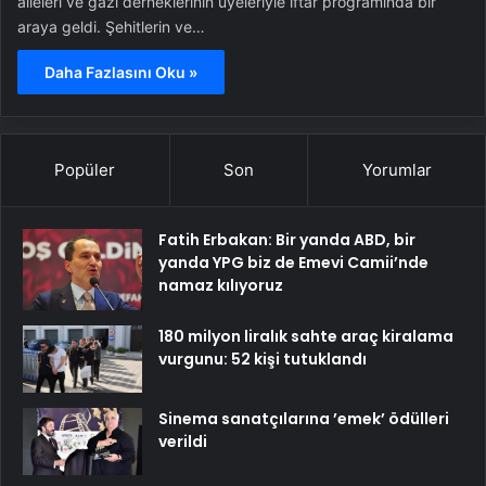
aileleri ve gazi derneklerinin üyeleriyle iftar programında bir
araya geldi. Şehitlerin ve…
Daha Fazlasını Oku »
Popüler
Son
Yorumlar
Fatih Erbakan: Bir yanda ABD, bir
yanda YPG biz de Emevi Camii’nde
namaz kılıyoruz
180 milyon liralık sahte araç kiralama
vurgunu: 52 kişi tutuklandı
Sinema sanatçılarına ’emek’ ödülleri
verildi