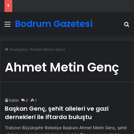
Bodrum Gazetesi
Menü
A
Anasayfa
/
Ahmet Metin Genç
Ahmet Metin Genç
Editör
0
1
Başkan Genç, şehit aileleri ve gazi
dernekleri ile iftarda buluştu
Trabzon Büyükşehir Belediye Başkanı Ahmet Metin Genç, şehit