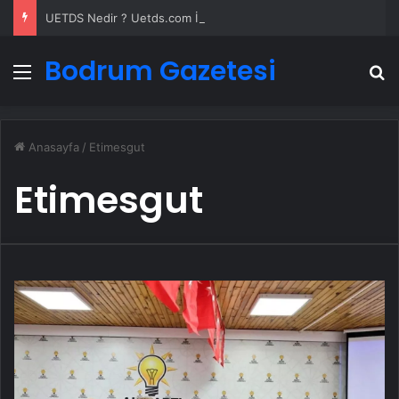
UETDS Nedir ? Uetds.com İle Akıllı Dijital Taşımacılık Yazılımı
Bodrum Gazetesi
Menü
A
Anasayfa
/
Etimesgut
Etimesgut