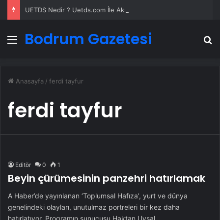
UETDS Nedir ? Uetds.com İle Akıllı Dijital Taşımacılık Yazılımı
Bodrum Gazetesi
Menü
A
Anasayfa
/
ferdi tayfur
ferdi tayfur
Editör
0
1
Beyin çürümesinin panzehri hatırlamak
A Haber’de yayınlanan ‘Toplumsal Hafıza’, yurt ve dünya
genelindeki olayları, unutulmaz portreleri bir kez daha
hatırlatıyor. Programın sunucusu Haktan Uysal,…