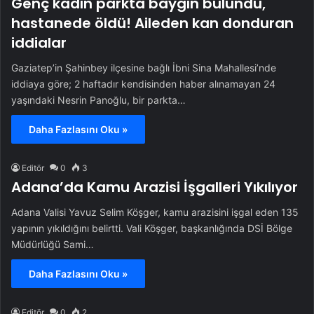
Genç kadın parkta baygın bulundu,
hastanede öldü! Aileden kan donduran
iddialar
Gaziatep’in Şahinbey ilçesine bağlı İbni Sina Mahallesi’nde
iddiaya göre; 2 haftadır kendisinden haber alınamayan 24
yaşındaki Nesrin Panoğlu, bir parkta…
Daha Fazlasını Oku »
Editör
0
3
Adana’da Kamu Arazisi İşgalleri Yıkılıyor
Adana Valisi Yavuz Selim Köşger, kamu arazisini işgal eden 135
yapının yıkıldığını belirtti. Vali Köşger, başkanlığında DSİ Bölge
Müdürlüğü Sami…
Daha Fazlasını Oku »
Editör
0
2