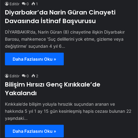
Editör
0
1
Diyarbakır’da Narin Güran Cinayeti
Davasında İstinaf Başvurusu
DİYARBAKIR’da, Narin Güran (8) cinayetine ilişkin Diyarbakır
Barosu, mahkemece ‘Suç delillerini yok etme, gizleme veya
değiştirme’ suçundan 4 yıl 6…
Daha Fazlasını Oku »
Editör
0
2
Bilişim Hırsızı Genç Kırıkkale’de
Yakalandı
Kırıkkale’de bilişim yoluyla hırsızlık suçundan aranan ve
hakkında 5 yıl 1 ay 15 gün kesinleşmiş hapis cezası bulunan 22
yaşındaki…
Daha Fazlasını Oku »