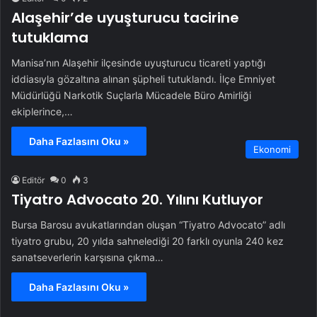
Alaşehir’de uyuşturucu tacirine
tutuklama
Manisa’nın Alaşehir ilçesinde uyuşturucu ticareti yaptığı
iddiasıyla gözaltına alınan şüpheli tutuklandı. İlçe Emniyet
Müdürlüğü Narkotik Suçlarla Mücadele Büro Amirliği
ekiplerince,…
Daha Fazlasını Oku »
Ekonomi
Editör
0
3
Tiyatro Advocato 20. Yılını Kutluyor
Bursa Barosu avukatlarından oluşan “Tiyatro Advocato” adlı
tiyatro grubu, 20 yılda sahnelediği 20 farklı oyunla 240 kez
sanatseverlerin karşısına çıkma…
Daha Fazlasını Oku »