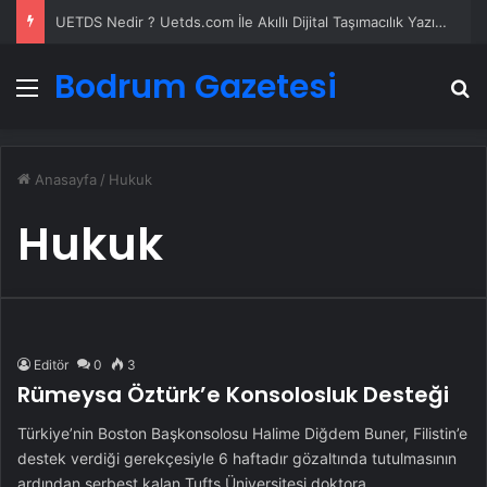
UETDS Nedir ? Uetds.com İle Akıllı Dijital Taşımacılık Yazılımı
Bodrum Gazetesi
Menü
A
Anasayfa
/
Hukuk
Hukuk
Editör
0
3
Rümeysa Öztürk’e Konsolosluk Desteği
Türkiye’nin Boston Başkonsolosu Halime Diğdem Buner, Filistin’e
destek verdiği gerekçesiyle 6 haftadır gözaltında tutulmasının
ardından serbest kalan Tufts Üniversitesi doktora…