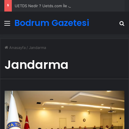
UETDS Nedir ? Uetds.com İle Akıllı Dijital Taşımacılık Yazılımı
Bodrum Gazetesi
Menü
A
Anasayfa
/
Jandarma
Jandarma