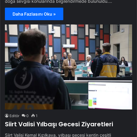
doğa sevgisi konularında bilgilendirmede bulunuldu.…
Daha Fazlasını Oku »
Editör
0
1
Siirt Valisi Yılbaşı Gecesi Ziyaretleri
Siirt Valisi Kemal Kızılkaya, yılbaşı gecesi kentin çeşitli