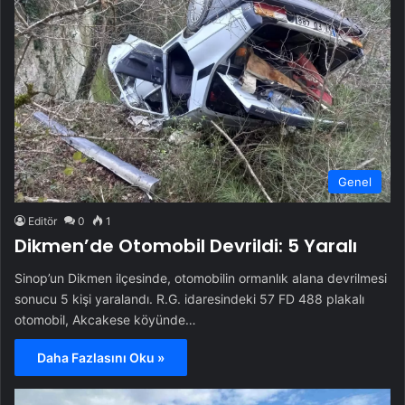
Genel
Editör
0
1
Dikmen’de Otomobil Devrildi: 5 Yaralı
Sinop’un Dikmen ilçesinde, otomobilin ormanlık alana devrilmesi
sonucu 5 kişi yaralandı. R.G. idaresindeki 57 FD 488 plakalı
otomobil, Akcakese köyünde…
Daha Fazlasını Oku »