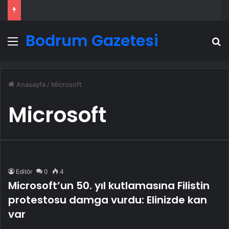
Bodrum Gazetesi
Menü
A
Anasayfa
/
Microsoft
Microsoft
Editör
0
4
Microsoft’un 50. yıl kutlamasına Filistin
protestosu damga vurdu: Elinizde kan
var