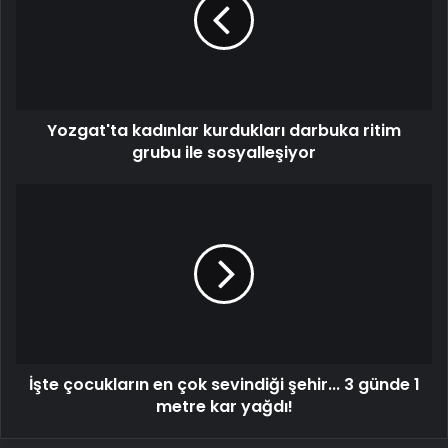
darbuka
ritim
grubu
ile
sosyalleşiyor
Yozgat'ta kadınlar kurdukları darbuka ritim
grubu ile sosyalleşiyor
İşte
çocukların
en
çok
sevindiği
şehir...
3
günde
1
İşte çocukların en çok sevindiği şehir... 3 günde 1
metre
kar
metre kar yağdı!
yağdı!