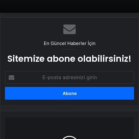
En Güncel Haberler İçin
Sitemize abone olabilirsiniz!
E-
posta
adresinizi
girin
Yozgat'ta
kadınlar
kurdukları