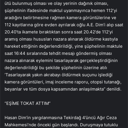
ütü bulunmuş olması ve olay yerinin dağınık olması,
şüphelinin ifadesinde maktul uyanmayınca hemen 112’yi
aradığını belirtmesine rağmen kamera görüntülerine ve
112 kayıtlarına göre evden ayrılarak oğlu A.E. Dim’i alıp saat
20.40’ta ikamete bıraktıktan sonra saat 20.42’de 112’yi
aramış olması hususları nazara alınarak öldürme kastıyla
hareket ettiğinin değerlendirildiği, yine şüphelinin maktule
saat 16:44 sıralarında tehdit mesajı göndermiş olması
nazara alınarak eylemini tasarlayarak gerçekleştirdiğinin
değerlendirildiği bu şekilde şüphelinin üzerine atılı
‘Tasarlayarak yakın akrabayı öldürmek suçunu işlediği
kamera görüntüleri, imaj inceleme raporu, otopsi tutanağı,
beyanlar ve tüm dosya kapsamından anlaşılmakta” denildi.
“EŞİME TOKAT ATTIM”
Hasan Dim’in yargılanmasına Tekirdağ 4’üncü Ağır Ceza
Mahkemesi’nde önceki gün başlandı. Duruşmaya tutuklu