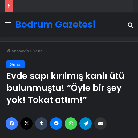
Bodrum Gazetesi
Menü
A
Anasayfa
/
Genel
Genel
Evde sapı kırılmış kanlı ütü
bulunmuştu! “Öyle bir şey
yok! Tokat attım!”
Facebook
X
Tumblr
Messenger
WhatsApp
Telegram
Email'den paylaş