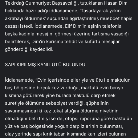
Tekirdağ Cumhuriyet Başsavcılığı, tutuklanan Hasan Dim
hakkında hazırladığı iddianamede, ‘Tasarlayarak yakın
akrabayı öldürmek’ suçundan ağırlaştırılmış müebbet hapis
cezası istedi. İddianamede, Elif Dim’in eşinin telefonla
başka kadınla mesajını görmesi üzerine tartışma yaşadığı
belirtilerek, Dim’in karısına tehdit ve küfürlü mesajlar
gönderdiği kaydedildi.
SAPI KIRILMIŞ KANLI ÜTÜ BULUNDU
İddianamede, “Evin içerisinde elleriyle ve ütü ile maktulün
baş bölgesine birçok kez vurduğu, maktulü evin banyo
kısmına götürerek yine burada maktulü darp etmek
suretiyle ölümüne sebebiyet verdiği, şüphelinin
savunmasında iki kez tokat attığını öldürme niyetinin
olmadığını belirtmiş ise de; otopsi raporuna göre maktulün
yüz ve baş bölgesinde yoğun darp izlerinin bulunması,
olay yerinde sapı kırık taban kısmında kan izleri bulunan