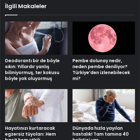
İlgili Makaleler
Deodorantı bir de böyle
Pembe dolunay nedir,
sıkın: Yıllardır yanlış
neden pembe deniliyor?
biliniyormuş, ter kokusu
Türkiye’den izlenebilecek
böyle yok oluyormuş
mi?
Hayatınızı kurtaracak
Dünyada hızla yayılan
egzersiz tüyoları: Hem
hastalık! Tam tamına 40