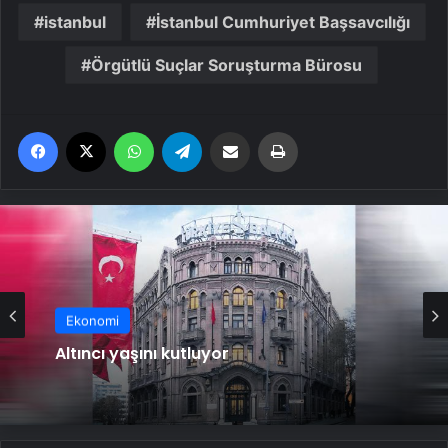
istanbul
İstanbul Cumhuriyet Başsavcılığı
Örgütlü Suçlar Soruşturma Bürosu
Facebook
X
WhatsApp
Telegram
Email'den paylaş
Yaz
Ekonomi
Ekonomi
Altıncı yaşını kutluyor
Cannes’a yolculuk