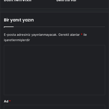
basit hem etkili
belirtisi var
Bir yanıt yazın
E-posta adresiniz yayınlanmayacak.
Gerekli alanlar
*
ile
işaretlenmişlerdir
Y
o
r
u
m
*
Ad
*