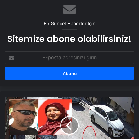
En Güncel Haberler İçin
Sitemize abone olabilirsiniz!
E-
posta
adresinizi
girin
Diş
Hekimi
Yasemin
Çetin'i
pusu
kurarak