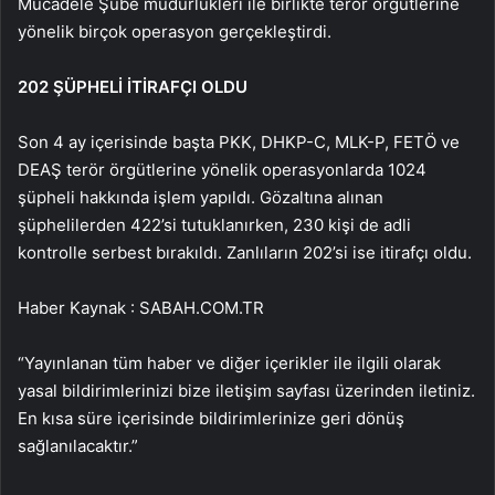
Mücadele Şube müdürlükleri ile birlikte terör örgütlerine
yönelik birçok operasyon gerçekleştirdi.
202 ŞÜPHELİ İTİRAFÇI OLDU
Son 4 ay içerisinde başta PKK, DHKP-C, MLK-P, FETÖ ve
DEAŞ terör örgütlerine yönelik operasyonlarda 1024
şüpheli hakkında işlem yapıldı. Gözaltına alınan
şüphelilerden 422’si tutuklanırken, 230 kişi de adli
kontrolle serbest bırakıldı. Zanlıların 202’si ise itirafçı oldu.
Haber Kaynak : SABAH.COM.TR
“Yayınlanan tüm haber ve diğer içerikler ile ilgili olarak
yasal bildirimlerinizi bize iletişim sayfası üzerinden iletiniz.
En kısa süre içerisinde bildirimlerinize geri dönüş
sağlanılacaktır.”