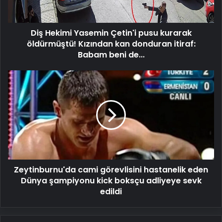
öldürmüştü!
Kızından
kan
Diş Hekimi Yasemin Çetin'i pusu kurarak
donduran
itiraf:
öldürmüştü! Kızından kan donduran itiraf:
Babam
Babam beni de...
beni
de...
Zeytinburnu'da
cami
görevlisini
hastanelik
eden
Dünya
şampiyonu
kick
boksçu
Zeytinburnu'da cami görevlisini hastanelik eden
adliyeye
sevk
Dünya şampiyonu kick boksçu adliyeye sevk
edildi
edildi