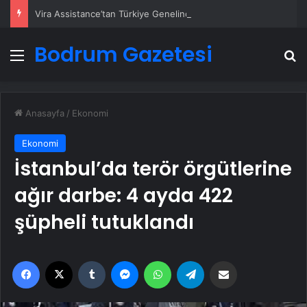
Vira Assistance’tan Türkiye Genelinde Güvenli Araç Taşıma ve Yol Yardım Atağı
Bodrum Gazetesi
Menü
A
Anasayfa
/
Ekonomi
Ekonomi
İstanbul’da terör örgütlerine
ağır darbe: 4 ayda 422
şüpheli tutuklandı
Facebook
X
Tumblr
Messenger
WhatsApp
Telegram
Email'den paylaş