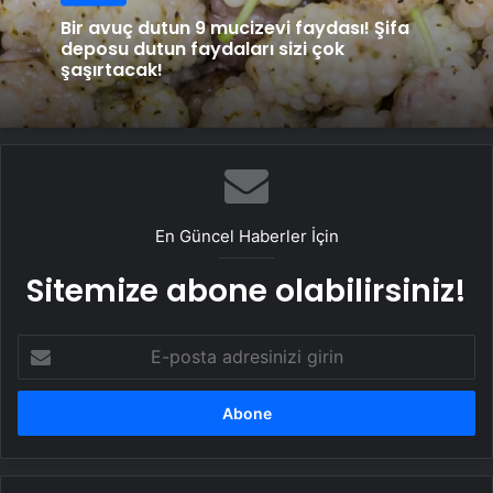
Bir avuç dutun 9 mucizevi faydası! Şifa
deposu dutun faydaları sizi çok
şaşırtacak!
En Güncel Haberler İçin
Sitemize abone olabilirsiniz!
E-
posta
adresinizi
girin