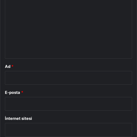
Y
o
r
u
m
*
Ad
*
E-posta
*
İnternet sitesi