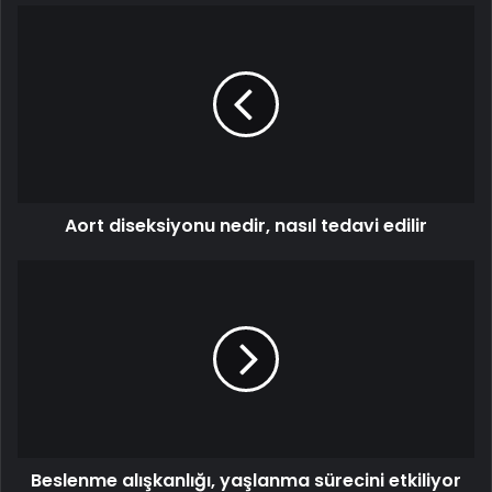
Aort
diseksiyonu
nedir,
nasıl
tedavi
edilir
Aort diseksiyonu nedir, nasıl tedavi edilir
Beslenme
alışkanlığı,
yaşlanma
sürecini
etkiliyor
Beslenme alışkanlığı, yaşlanma sürecini etkiliyor