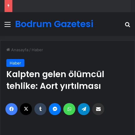
Bodrum Gazetesi
Menü
A
Anasayfa
/
Haber
Haber
Kalpten gelen ölümcül
tehlike: Aort yırtılması
Facebook
X
Tumblr
Messenger
WhatsApp
Telegram
Email'den paylaş