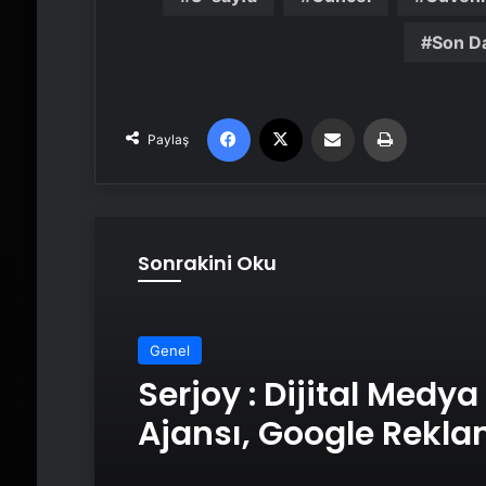
Son D
Facebook
X
Email'den paylaş
Yaz
Paylaş
Sonrakini Oku
Genel
Serjoy : Dijital Medya
Ajansı, Google Rekl
Ajansı, SEO Ajansı v