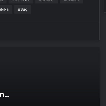
Reklam Ajansı, SEO Ajansı ve Web
Tasarım Ajansı
akika
Suç
UETDS Nedir ? Uetds.com İle Akıllı
Dijital Taşımacılık Yazılımı
Vira Assistance’tan Türkiye
Genelinde Güvenli Araç Taşıma ve
Yol Yardım Atağı
Bigo Elmas Bayi – Güvenli, Hızlı ve
Uygun Fiyatlı Elmas Satın Almanın
Yeni Adresi
Datahost İle Güvenilir Sunucu
Hizmetleri
am
Başkan Erdoğan’dan ZTK şampiyonu
e Web
Galatasaray’a tebrik