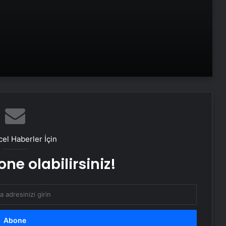
Maltepe metro istasyonunda
reklam panosunu kadının üzerine
düştü
Bayraktar TB3’ten hedefe tam
isabet
TCG Anadolu’dan havalanan
Bayraktar TB3’ten hedefe tam
el Haberler İçin
isabet
ne olabilirsiniz!
180 milyon liralık sahte araç
kiralama vurgunu: 52 kişi tutuklandı