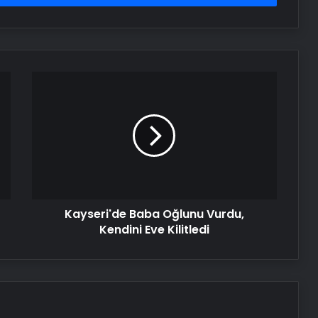
Kayseri'de
Baba
Oğlunu
Vurdu,
Kendini
Eve
Kilitledi
Kayseri'de Baba Oğlunu Vurdu,
Kendini Eve Kilitledi