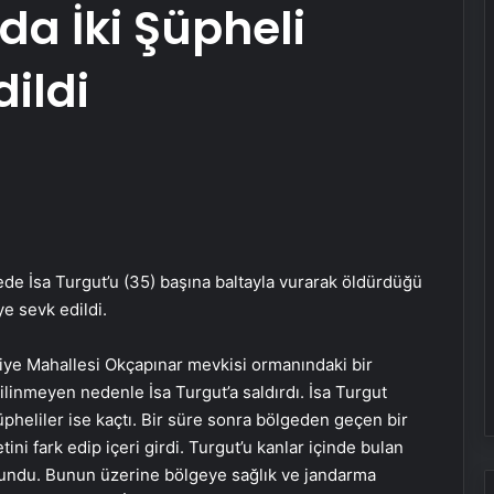
a İki Şüpheli
ildi
e İsa Turgut’u (35) başına baltayla vurarak öldürdüğü
ye sevk edildi.
diye Mahallesi Okçapınar mevkisi ormanındaki bir
linmeyen nedenle İsa Turgut’a saldırdı. İsa Turgut
şüpheliler ise kaçtı. Bir süre sonra bölgeden geçen bir
ini fark edip içeri girdi. Turgut’u kanlar içinde bulan
ulundu. Bunun üzerine bölgeye sağlık ve jandarma