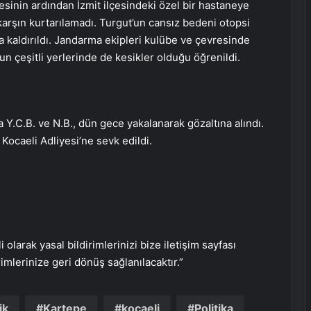
lesinin ardından İzmit ilçesindeki özel bir hastaneye
 karşın kurtarılamadı. Turgut’un cansız bedeni otopsi
a kaldırıldı. Jandarma ekipleri kulübe ve çevresinde
 çeşitli yerlerinde de kesikler olduğu öğrenildi.
a Y.C.B. ve N.B., dün gece yakalanarak gözaltına alındı.
Kocaeli Adliyesi’ne sevk edildi.
i olarak yasal bildirimlerinizi bize iletişim sayfası
rimlerinize geri dönüş sağlanılacaktır.”
Serjoy : Dijital Medya Ajansı, Google
ik
Kartepe
kocaeli
Politika