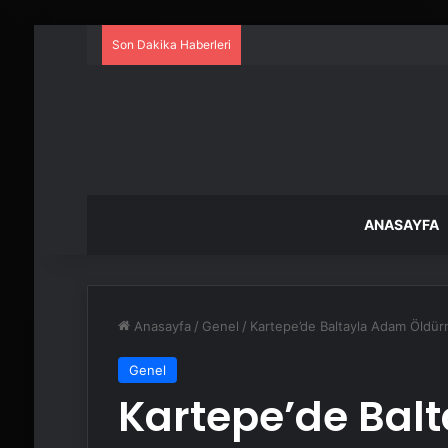
Son Dakika Haberleri
ANASAYFA
Anasayfa
/
Genel
/
Kartepe’de Baltayla Adam Öldürm
Genel
Kartepe’de Bal