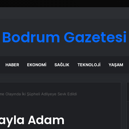
Bodrum Gazetesi
HABER
EKONOMI
SAĞLIK
TEKNOLOJI
YAŞAM
e Olayında İki Şüpheli Adliyeye Sevk Edildi
tayla Adam