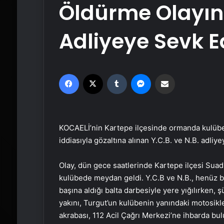
Öldürme Olayınd
Adliyeye Sevk Ed
Facebook
X
Tumblr
Messenger
Email'den paylaş
KOCAELİ’nin Kartepe ilçesinde ormanda kulübed
iddiasıyla gözaltına alınan Y.C.B. ve N.B. adliye
Olay, dün gece saatlerinde Kartepe ilçesi Sua
kulübede meydan geldi. Y.C.B ve N.B., henüz bi
başına aldığı balta darbesiyle yere yığılırken, 
yakını, Turgut’un kulübenin yanındaki motosiklet
akrabası, 112 Acil Çağrı Merkezi’ne ihbarda b