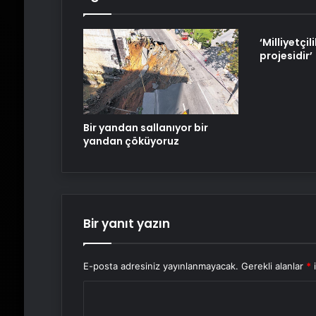
‘Milliyetçil
projesidir’
Bir yandan sallanıyor bir
yandan çöküyoruz
Bir yanıt yazın
E-posta adresiniz yayınlanmayacak.
Gerekli alanlar
*
i
Y
o