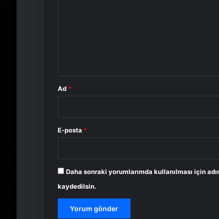
r
u
m
*
Ad
*
E-posta
*
Daha sonraki yorumlarımda kullanılması için adı
kaydedilsin.