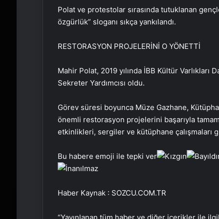
Polat ve protestolar sırasında tutuklanan genç
özgürlük” sloganı sıkça yankılandı.
RESTORASYON PROJELERİNİ O YÖNETTİ
Mahir Polat, 2019 yılında İBB Kültür Varlıkları
Sekreter Yardımcısı oldu.
Görev süresi boyunca Müze Gazhane, Kütüphan
önemli restorasyon projelerini başarıyla tamaml
etkinlikleri, sergiler ve kütüphane çalışmaları g
Bu habere emoji ile tepki ver
Haber Kaynak : SOZCU.COM.TR
“Yayınlanan tüm haber ve diğer içerikler ile ilgil