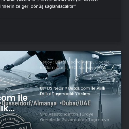
rimlerinize geri dönüş sağlanılacaktır.”
180 milyon liralık sahte araç
kiralama vurgunu: 52 kişi tutuklandı
Serjoy : Dijital Medya Ajansı, Google
Reklam Ajansı, SEO Ajansı ve Web
Tasarım Ajansı
UETDS Nedir ? Uetds.com İle Akıllı
Dijital Taşımacılık Yazılımı
Vira Assistance’tan Türkiye
Genelinde Güvenli Araç Taşıma ve
Yol Yardım Atağı
Türkiye
raç
Bigo Elmas Bayi – Güvenli, Hızlı ve
Uygun Fiyatlı Elmas Satın Almanın
m Atağı
Yeni Adresi