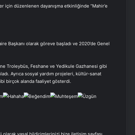
ler için düzenlenen dayanışma etkinliğinde “Mahir’e
Başkan Erdoğan’dan ZTK şampiyonu
Galatasaray’a tebrik
 Daire Başkanı olarak göreve başladı ve 2020’de Genel
Maltepe metro istasyonunda
e Troleybüs, Feshane ve Yedikule Gazhanesi gibi
reklam panosunu kadının üzerine
adı. Ayrıca sosyal yardım projeleri, kültür-sanat
düştü
ibi birçok alanda faaliyet gösterdi.
Bayraktar TB3’ten hedefe tam
isabet
TCG Anadolu’dan havalanan
Bayraktar TB3’ten hedefe tam
isabet
i olarak yasal bildirimlerinizi bize iletişim sayfası