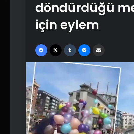
döndürdüğü me
için eylem
Facebook
X
Tumblr
Messenger
Email'den paylaş