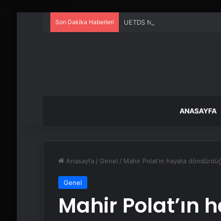
Son Dakika Haberleri
UETDS Nedir ? Uetds.com İle Akıll
ANASAYFA
Anasayfa
/
Genel
/
Mahir Polat’ın hayata döndürdü
Genel
Mahir Polat’ın 