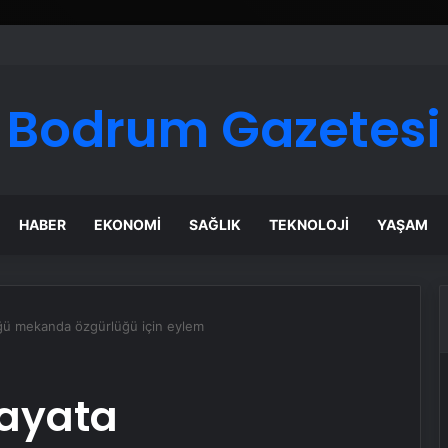
ı Dijital Taşımacılık Yazılımı
Bodrum Gazetesi
HABER
EKONOMI
SAĞLIK
TEKNOLOJI
YAŞAM
ğü mekanda özgürlüğü için eylem
hayata