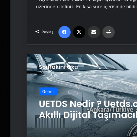
üzerinden iletiniz. En kısa süre içerisinde bildi
Facebook
X
Email'den paylaş
Yaz
Paylaş
Sonrakini Oku
Genel
Genel
Vira Assistance’tan 
Genelinde Güvenli A
Taşıma ve Yol Yardı