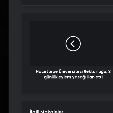
Hacettepe
Üniversitesi
Rektörlüğü,
3
günlük
eylem
yasağı
ilan
etti
Hacettepe Üniversitesi Rektörlüğü, 3
günlük eylem yasağı ilan etti
İlgili Makaleler