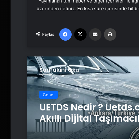
“Yayınlanan tüm haber ve diğer içerikler ile ilgil
üzerinden iletiniz. En kısa süre içerisinde bildi
Facebook
X
Email'den paylaş
Yaz
Paylaş
Sonrakini Oku
Genel
UETDS Nedir ? Uetds.
Akıllı Dijital Taşımacı
Yazılımı