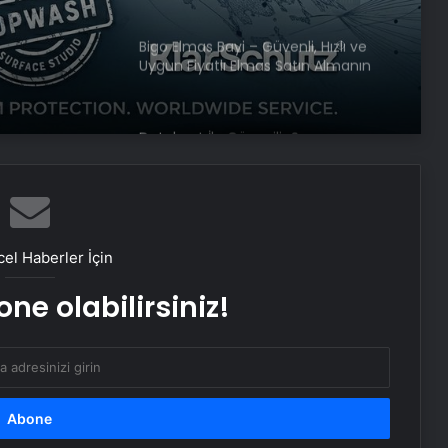
Bigo Elmas Bayi – Güvenli, Hızlı ve
Uygun Fiyatlı Elmas Satın Almanın
Yeni Adresi
Datahost İle Güvenilir Sunucu
Hizmetleri
Başkan Erdoğan’dan ZTK şampiyonu
Galatasaray’a tebrik
el Haberler İçin
ne olabilirsiniz!
Maltepe metro istasyonunda
reklam panosunu kadının üzerine
düştü
Bayraktar TB3’ten hedefe tam
isabet