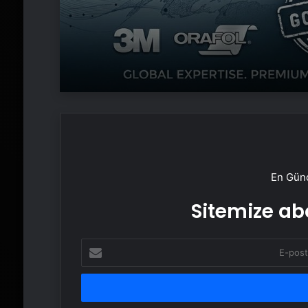
En Günc
Sitemize abo
E-
posta
adresinizi
girin