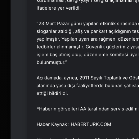
kurulmaması, dergi-yayın sergisi açılmaması şar
ifadelere yer verildi:
“23 Mart Pazar günü yapılan etkinlik sırasında s
sloganlar atıldığı, afiş ve pankart açıldığının 
yapılmıştır. Yapılan uyarılara rağmen, düzenle
tedbirler alınmamıştır. Güvenlik güçlerimiz yas
işlem başlatmış olup, düzenleme komitesi üye
bulunmuştur.”
Açıklamada, ayrıca, 2911 Sayılı Toplantı ve Gös
alanında yasa dışı faaliyetlerde bulunan şahısl
ettiği bildirildi.
*Haberin görselleri AA tarafından servis edilmiş
Haber Kaynak : HABERTURK.COM