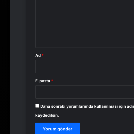
r
u
m
*
Ad
*
E-posta
*
Daha sonraki yorumlarımda kullanılması için adı
kaydedilsin.