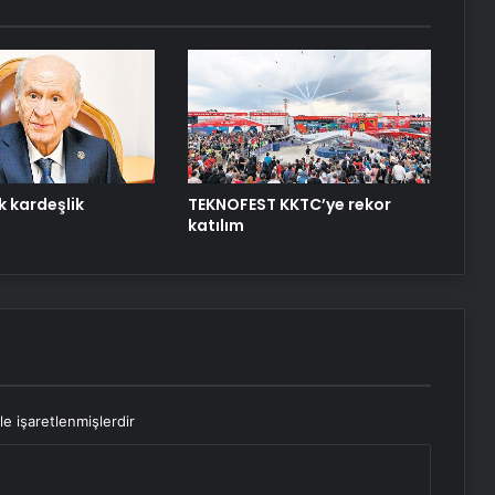
Yol Yardım Atağı
Bigo Elmas Bayi – Güvenli, Hızlı ve
Uygun Fiyatlı Elmas Satın Almanın
Yeni Adresi
Datahost İle Güvenilir Sunucu
Hizmetleri
ik kardeşlik
TEKNOFEST KKTC’ye rekor
katılım
le işaretlenmişlerdir