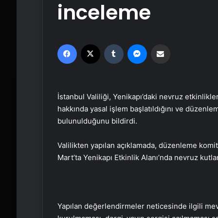
inceleme
Facebook
X
Tumblr
Messenger
Email'den paylaş
İstanbul Valiliği, Yenikapı’daki nevruz etkinlikl
hakkında yasal işlem başlatıldığını ve düzenl
bulunulduğunu bildirdi.
Valilikten yapılan açıklamada, düzenleme komite
Mart’ta Yenikapı Etkinlik Alanı’nda nevruz kutl
Yapılan değerlendirmeler neticesinde ilgili mev