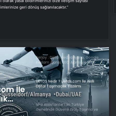
i olarak yasal bildirimlerinizi bize iletişim sayfası
rimlerinize geri dönüş sağlanılacaktır.”
TCG Anadolu’dan havalanan
Bayraktar TB3’ten hedefe tam
isabet
180 milyon liralık sahte araç
kiralama vurgunu: 52 kişi tutuklandı
Serjoy : Dijital Medya Ajansı, Google
Reklam Ajansı, SEO Ajansı ve Web
Tasarım Ajansı
UETDS Nedir ? Uetds.com İle Akıllı
Dijital Taşımacılık Yazılımı
com İle
lık
Vira Assistance’tan Türkiye
Genelinde Güvenli Araç Taşıma ve
Yol Yardım Atağı