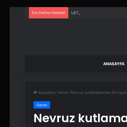
Son Dakika Haberleri
UETDS Nedir ? Uetds.com İle Akıll
ANASAYFA
Anasayfa
/
Genel
/
Nevruz kutlamalarında 28 kişiy
Genel
Nevruz kutlamal