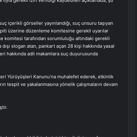
tıyla gerekli izin verildiği kaydedilen açıklamada, şu
uç içerikli görseller yayınlandığı, suç unsuru taşıyan
tespiti üzerine düzenleme komitesine gerekli uyarılar
me komitesi tarafından sorumluluğu altındaki gerekli
a dışı slogan atan, pankart açan 28 kişi hakkında yasal
leri hakkında adli makamlara suç duyurusunda
Başkan Erdoğan’dan ZTK şampiyonu
Galatasaray’a tebrik
teri Yürüyüşleri Kanunu’na muhalefet ederek, etkinlik
arın tespit ve yakalanmasına yönelik çalışmaların devam
Maltepe metro istasyonunda
reklam panosunu kadının üzerine
düştü
tir.
Bayraktar TB3’ten hedefe tam
isabet