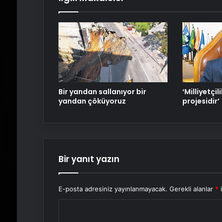
Bir yandan sallanıyor bir
‘Milliyetçil
yandan çöküyoruz
projesidir’
Bir yanıt yazın
E-posta adresiniz yayınlanmayacak.
Gerekli alanlar
*
i
Y
o