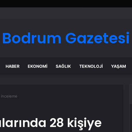
ı Dijital Taşımacılık Yazılımı
Bodrum Gazetesi
HABER
EKONOMI
SAĞLIK
TEKNOLOJI
YAŞAM
e inceleme
arında 28 kişiye