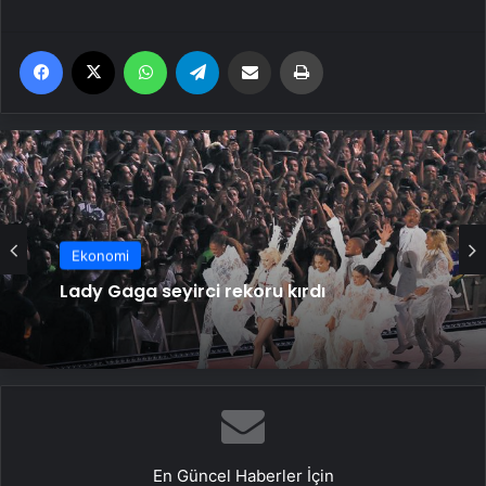
Facebook
X
WhatsApp
Telegram
Email'den paylaş
Yaz
Ekonomi
Ekonomi
Altıncı yaşını kutluyor
Lady Gaga seyirci rekoru kırdı
En Güncel Haberler İçin