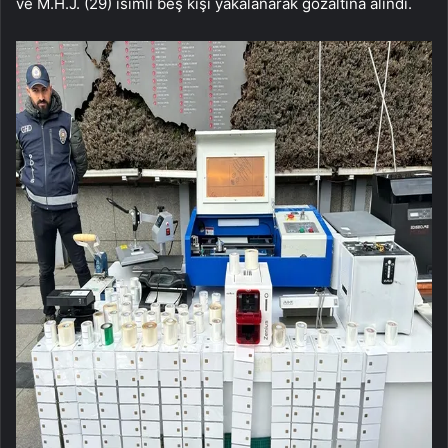
ve M.H.J. (29) isimli beş kişi yakalanarak gözaltına alındı.