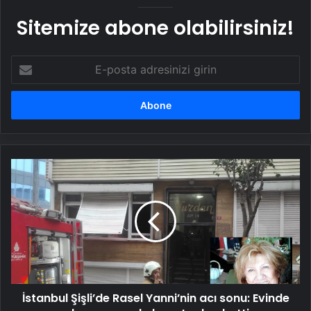
Sitemize abone olabilirsiniz!
E-
posta
adresinizi
girin
İstanbul
Şişli’de
Rasel
Yanni’nin
acı
sonu:
Evinde
çıkan
yangında
İstanbul Şişli’de Rasel Yanni’nin acı sonu: Evinde
hayatını
kaybetti