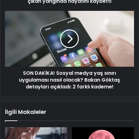
çıkan yangında hayatını kaybetti
SON
DAKİKA!
Sosyal
medya
yaş
sınırı
uygulaması
nasıl
olacak?
SON DAKİKA! Sosyal medya yaş sınırı
Bakan
Göktaş
uygulaması nasıl olacak? Bakan Göktaş
detayları
detayları açıkladı: 2 farklı kademe!
açıkladı:
2
farklı
İlgili Makaleler
kademe!