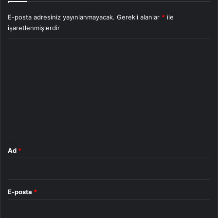
E-posta adresiniz yayınlanmayacak.
Gerekli alanlar
*
ile
işaretlenmişlerdir
Y
o
r
u
m
*
Ad
*
E-posta
*