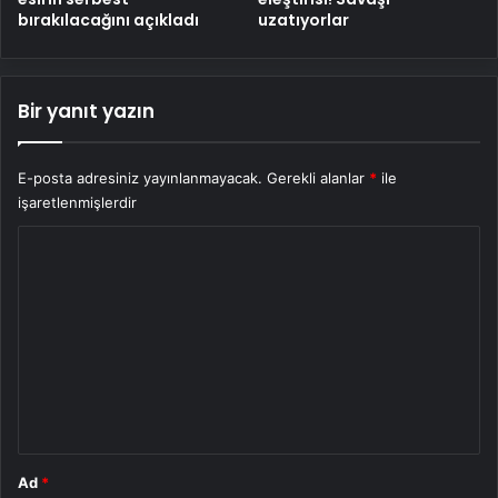
bırakılacağını açıkladı
uzatıyorlar
Bir yanıt yazın
E-posta adresiniz yayınlanmayacak.
Gerekli alanlar
*
ile
işaretlenmişlerdir
Y
o
r
u
m
*
Ad
*