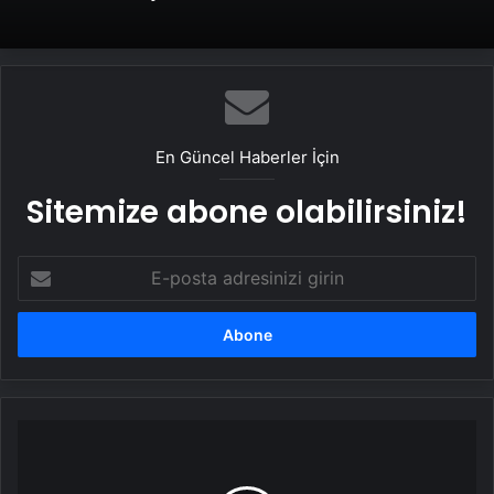
En Güncel Haberler İçin
Sitemize abone olabilirsiniz!
E-
posta
adresinizi
girin
Ehliyetsiz
ve
alkollü