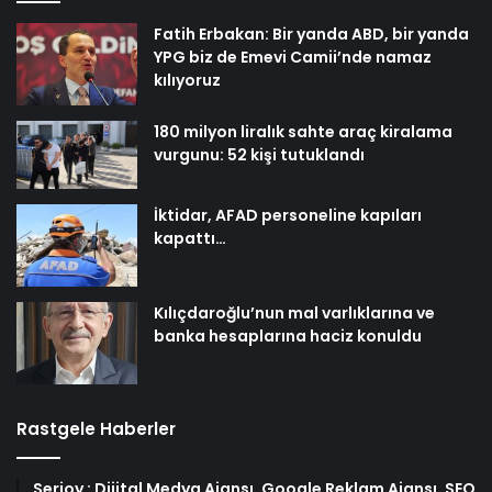
Fatih Erbakan: Bir yanda ABD, bir yanda
YPG biz de Emevi Camii’nde namaz
kılıyoruz
180 milyon liralık sahte araç kiralama
vurgunu: 52 kişi tutuklandı
İktidar, AFAD personeline kapıları
kapattı…
Kılıçdaroğlu’nun mal varlıklarına ve
banka hesaplarına haciz konuldu
Rastgele Haberler
Serjoy : Dijital Medya Ajansı, Google Reklam Ajansı, SEO