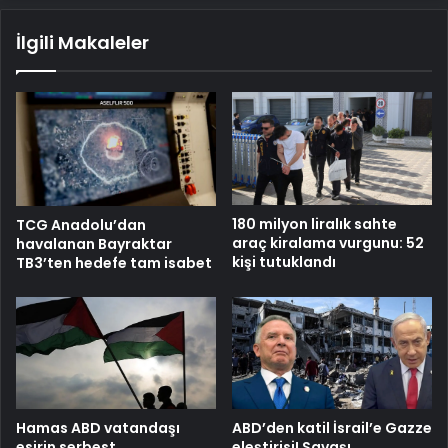
İlgili Makaleler
180 milyon liralık sahte
TCG Anadolu’dan
araç kiralama vurgunu: 52
havalanan Bayraktar
kişi tutuklandı
TB3’ten hedefe tam isabet
Hamas ABD vatandaşı
ABD’den katil İsrail’e Gazze
esirin serbest
eleştirisi! Savaşı