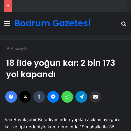
Bodrum Gazetesi
Menü
A
Anasayfa
18 ilde yoğun kar: 2 bin 173
yol kapandı
Facebook
X
Tumblr
Messenger
WhatsApp
Telegram
Email'den paylaş
Van Büyükşehir Belediyesinden yapılan açıklamaya göre,
kar ve tipi nedeniyle kent genelinde 19 mahalle ile 35