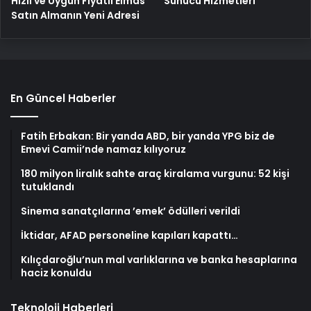
Hızlı ve Uygun Fiyatlı Elmas
Sunucu Hizmetleri
Satın Almanın Yeni Adresi
En Güncel Haberler
Fatih Erbakan: Bir yanda ABD, bir yanda YPG biz de
Emevi Camii’nde namaz kılıyoruz
180 milyon liralık sahte araç kiralama vurgunu: 52 kişi
tutuklandı
Sinema sanatçılarına ’emek’ ödülleri verildi
İktidar, AFAD personeline kapıları kapattı…
Kılıçdaroğlu’nun mal varlıklarına ve banka hesaplarına
haciz konuldu
Teknoloji Haberleri