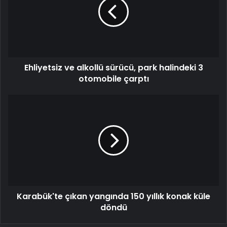
sürücü,
park
halindeki
3
otomobile
çarptı
Ehliyetsiz ve alkollü sürücü, park halindeki 3
otomobile çarptı
Karabük'te
çıkan
yangında
150
yıllık
konak
küle
döndü
Karabük'te çıkan yangında 150 yıllık konak küle
döndü