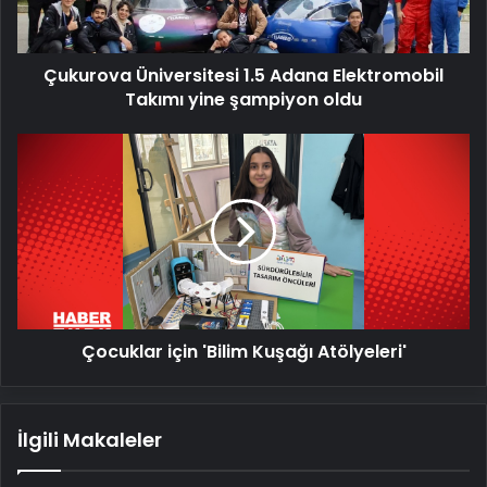
yine
şampiyon
oldu
Çukurova Üniversitesi 1.5 Adana Elektromobil
Takımı yine şampiyon oldu
Çocuklar
için
'Bilim
Kuşağı
Atölyeleri'
Çocuklar için 'Bilim Kuşağı Atölyeleri'
İlgili Makaleler