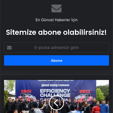
En Güncel Haberler İçin
Sitemize abone olabilirsiniz!
E-
posta
adresinizi
girin
Çukurova
Üniversitesi
1.5
Adana
Elektromobil
Takımı