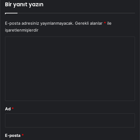
Bir yanıt yazın
E-posta adresiniz yayınlanmayacak.
Gerekli alanlar
*
ile
işaretlenmişlerdir
Y
o
r
u
m
*
Ad
*
E-posta
*