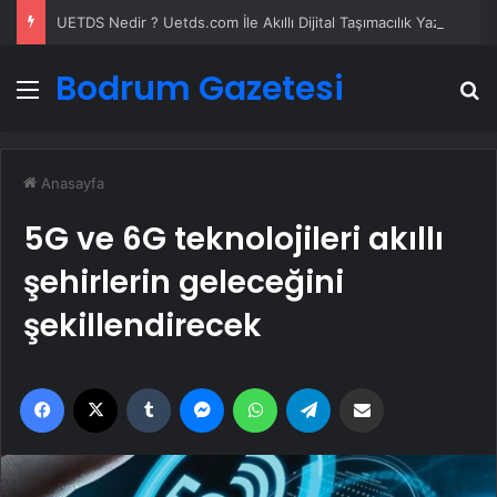
UETDS Nedir ? Uetds.com İle Akıllı Dijital Taşımacılık Yazılımı
Bodrum Gazetesi
Menü
A
Anasayfa
5G ve 6G teknolojileri akıllı
şehirlerin geleceğini
şekillendirecek
Facebook
X
Tumblr
Messenger
WhatsApp
Telegram
Email'den paylaş