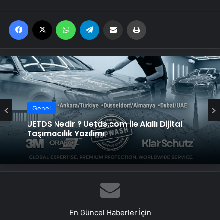
Facebook
X
WhatsApp
Telegram
Email'den paylaş
Yaz
Genel
Genel
Vira Assistance’tan Türkiye Genelinde
Güvenli Araç Taşıma ve Yol Yardım Atağı
UETDS Nedir ? Uetds.com İle Akıllı Dijital
Taşımacılık Yazılımı
En Güncel Haberler İçin