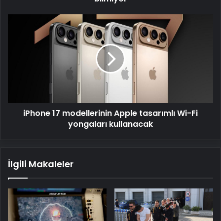
iPhone
17
modellerinin
Apple
tasarımlı
Wi-
Fi
yongaları
kullanacak
iPhone 17 modellerinin Apple tasarımlı Wi-Fi
yongaları kullanacak
İlgili Makaleler