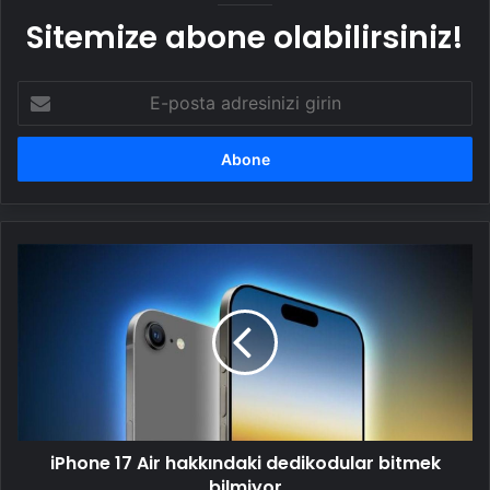
Sitemize abone olabilirsiniz!
E-
posta
adresinizi
girin
iPhone
17
Air
hakkındaki
dedikodular
bitmek
bilmiyor
iPhone 17 Air hakkındaki dedikodular bitmek
bilmiyor