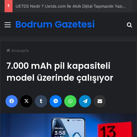
UETDS Nedir ? Uetds.com İle Akıllı Dijital Taşımacılık Yazılımı
Bodrum Gazetesi
Menü
A
Anasayfa
7.000 mAh pil kapasiteli
model üzerinde çalışıyor
Facebook
X
Tumblr
Messenger
WhatsApp
Telegram
Email'den paylaş