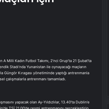
A Milli Kadın Futbol Takımı, 2’nci Grup’ta 21 Şubat’ta
endik Stadı’nda Yunanistan ile oynayacağı maçların
ecla Güngör Kıragası yönetiminde yaptığı antrenmanla
iksel çalışmalarla antrenmanı tamamladı.
masını yapacak olan Ay-Yıldızlılar, 13.40’ta Dublin’e
n’de TSİ 21.00’de resmi antrenmanını gerçekleştirip,