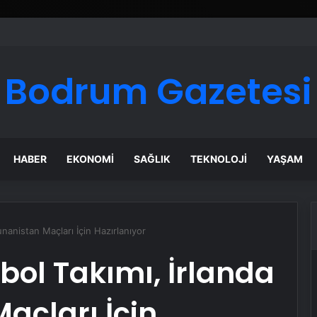
Bodrum Gazetesi
HABER
EKONOMI
SAĞLIK
TEKNOLOJI
YAŞAM
unanistan Maçları İçin Hazırlanıyor
tbol Takımı, İrlanda
açları İçin