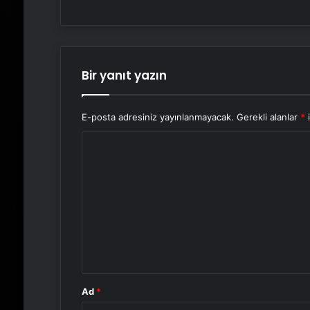
Bir yanıt yazın
E-posta adresiniz yayınlanmayacak.
Gerekli alanlar
*
i
Y
o
r
u
m
*
Ad
*