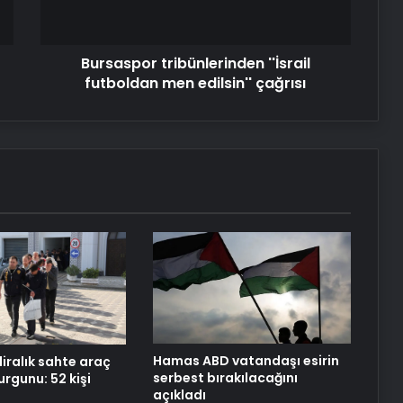
çağrısı
Bursaspor tribünlerinden ''İsrail
futboldan men edilsin'' çağrısı
Hamas ABD vatandaşı esirin
liralık sahte araç
serbest bırakılacağını
rgunu: 52 kişi
açıkladı