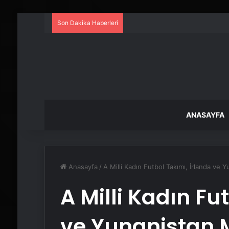
Son Dakika Haberleri
ANASAYFA
Anasayfa
/
A Milli Kadın Futbol Takımı, İrlanda ve Y
A Milli Kadın Fu
ve Yunanistan M