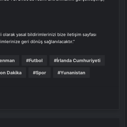
i olarak yasal bildirimlerinizi bize iletişim sayfası
rimlerinize geri dönüş sağlanılacaktır.”
Serjoy : Dijital Medya Ajansı, Google
renman
Futbol
İrlanda Cumhuriyeti
Reklam Ajansı, SEO Ajansı ve Web
Tasarım Ajansı
on Dakika
Spor
Yunanistan
UETDS Nedir ? Uetds.com İle Akıllı
Dijital Taşımacılık Yazılımı
Vira Assistance’tan Türkiye
Genelinde Güvenli Araç Taşıma ve
Yol Yardım Atağı