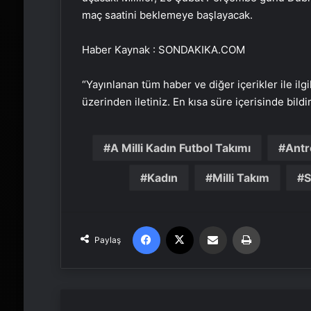
maç saatini beklemeye başlayacak.
Haber Kaynak : SONDAKIKA.COM
“Yayınlanan tüm haber ve diğer içerikler ile ilgil
üzerinden iletiniz. En kısa süre içerisinde bildi
A Milli Kadın Futbol Takımı
Ant
Kadın
Milli Takım
S
Facebook
X
Email'den paylaş
Yaz
Paylaş