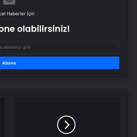
Maltepe metro istasyonunda
reklam panosunu kadının üzerine
el Haberler İçin
düştü
ne olabilirsiniz!
Bayraktar TB3’ten hedefe tam
isabet
Bursaspor
tribünlerinden
''İsrail
futboldan
men
edilsin''