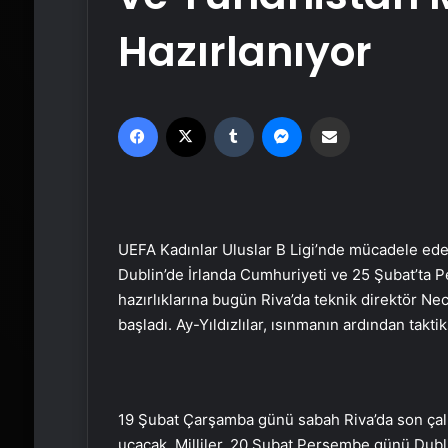
Hazırlanıyor
Facebook
X
Tumblr
Messenger
Email'den paylaş
UEFA Kadınlar Uluslar B Ligi’nde mücadele eden 
Dublin’de İrlanda Cumhuriyeti ve 25 Şubat’ta P
hazırlıklarına bugün Riva’da teknik direktör N
başladı. Ay-Yıldızlılar, ısınmanın ardından takt
19 Şubat Çarşamba günü sabah Riva’da son çalış
uçacak. Milliler, 20 Şubat Perşembe günü Dubli