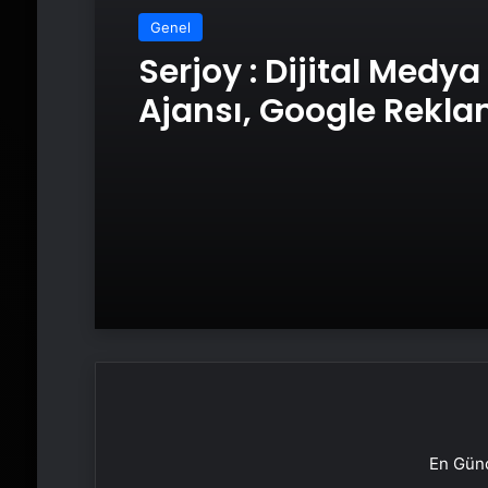
Genel
Serjoy : Dijital Medya
Ajansı, Google Rekl
Ajansı, SEO Ajansı v
Tasarım Ajansı
En Günc