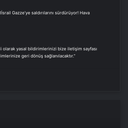
R
İsrail Gazze’ye saldırılarını sürdürüyor! Hava
Serjoy : Dijital Medya Ajansı, Google
Reklam Ajansı, SEO Ajansı ve Web
Tasarım Ajansı
i olarak yasal bildirimlerinizi bize iletişim sayfası
rimlerinize geri dönüş sağlanılacaktır.”
UETDS Nedir ? Uetds.com İle Akıllı
Dijital Taşımacılık Yazılımı
Vira Assistance’tan Türkiye
Genelinde Güvenli Araç Taşıma ve
Yol Yardım Atağı
Bigo Elmas Bayi – Güvenli, Hızlı ve
Uygun Fiyatlı Elmas Satın Almanın
Yeni Adresi