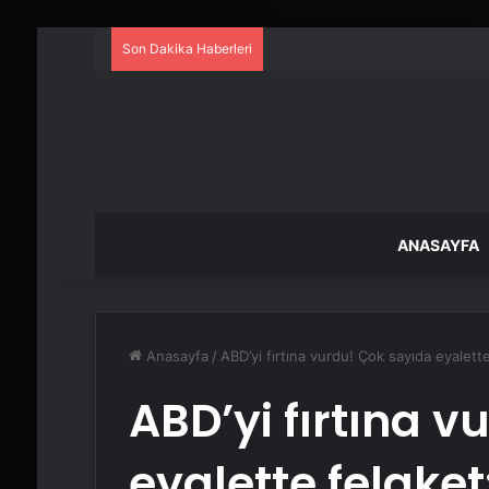
Son Dakika Haberleri
ANASAYFA
Anasayfa
/
ABD’yi fırtına vurdu! Çok sayıda eyalette
ABD’yi fırtına 
eyalette felaket