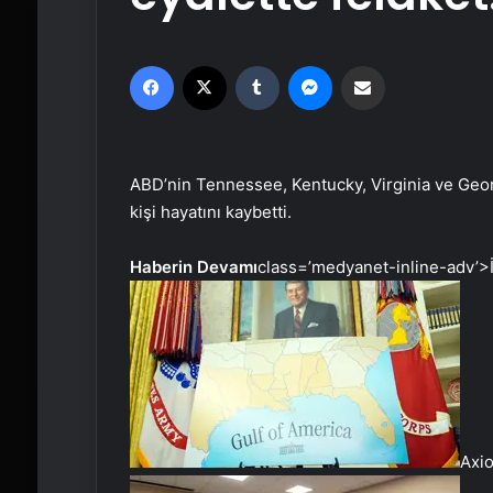
Facebook
X
Tumblr
Messenger
Email'den paylaş
ABD’nin Tennessee, Kentucky, Virginia ve Georgi
kişi hayatını kaybetti.
Haberin Devamı
class=’medyanet-inline-adv’>
Axio