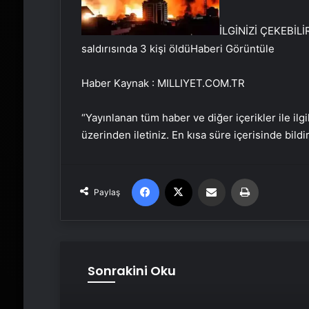
İLGİNİZİ ÇEKEBİLİ
saldırısında 3 kişi öldü
Haberi Görüntüle
Haber Kaynak : MILLIYET.COM.TR
“Yayınlanan tüm haber ve diğer içerikler ile ilgil
üzerinden iletiniz. En kısa süre içerisinde bildi
Facebook
X
Email'den paylaş
Yaz
Paylaş
Sonrakini Oku