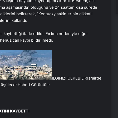
 8 kişinin hayatını kaybettiğini aktardı. Beshear, acil
rma aşamasında” olduğunu ve 24 saatten kısa sürede
klerini belirterek, “Kentucky sakinlerinin dikkatli
lerini kullandı.
nı kaybettiği ifade edildi. Fırtına nedeniyle diğer
henüz can kaybı bildirilmedi.
İLGİNİZİ ÇEKEBİLİR
İsrail’de
örüşülecek
Haberi Görüntüle
ATINI KAYBETTİ