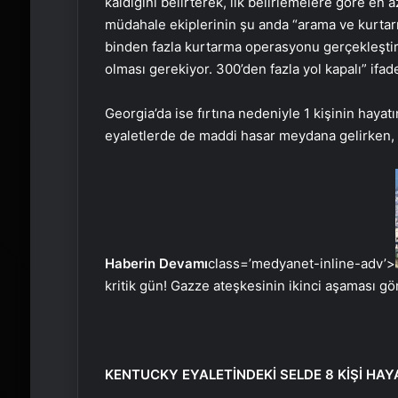
kaldığını belirterek, ilk belirlemelere göre en az
müdahale ekiplerinin şu anda “arama ve kurta
binden fazla kurtarma operasyonu gerçekleştirdi
olması gerekiyor. 300’den fazla yol kapalı” ifade
Georgia’da ise fırtına nedeniyle 1 kişinin hayatı
eyaletlerde de maddi hasar meydana gelirken, 
Haberin Devamı
class=’medyanet-inline-adv’>
kritik gün! Gazze ateşkesinin ikinci aşaması g
KENTUCKY EYALETİNDEKİ SELDE 8 KİŞİ HAY