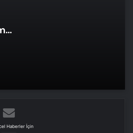
Datahost İle Güvenilir Sunucu
Hizmetleri
am
Başkan Erdoğan’dan ZTK şampiyonu
e Web
Galatasaray’a tebrik
16 Mayıs’ta İstanbul’da nükleer
zirvesi! İran, Avrupalı yetkililerle bir
araya gelecek
Yunan basınından Başkan Erdoğan
ve Türk dış politikasına övgü
Maltepe metro istasyonunda
reklam panosunu kadının üzerine
el Haberler İçin
düştü