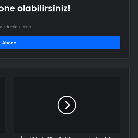
ne olabilirsiniz!
Bayraktar TB3’ten hedefe tam
isabet
İsrail'de
kritik
gün!
Gazze
ateşkesinin
ikinci
aşaması
görüşülecek