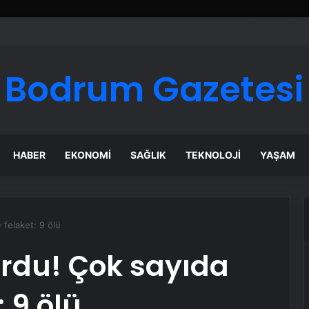
Bodrum Gazetesi
HABER
EKONOMI
SAĞLIK
TEKNOLOJI
YAŞAM
 felaket: 9 ölü
vurdu! Çok sayıda
: 9 ölü