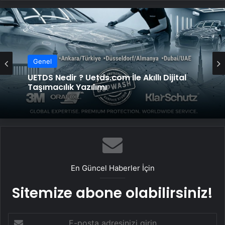
Genel
UETDS Nedir ? Uetds.com İle Akıllı Dijital
Taşımacılık Yazılımı
En Güncel Haberler İçin
Sitemize abone olabilirsiniz!
E-