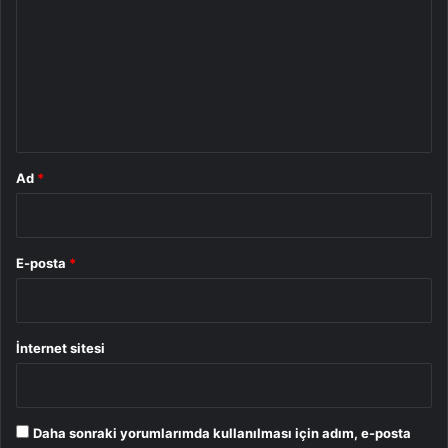
r
u
m
*
Ad
*
E-posta
*
İnternet sitesi
Daha sonraki yorumlarımda kullanılması için adım, e-posta