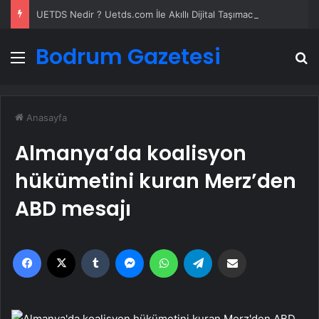
UETDS Nedir ? Uetds.com İle Akıllı Dijital Taşımacılık Yazılımı
Bodrum Gazetesi
Menü
A
Anasayfa
Almanya’da koalisyon
hükümetini kuran Merz’den
ABD mesajı
Facebook
X
Tumblr
Messenger
WhatsApp
Telegram
Email'den paylaş