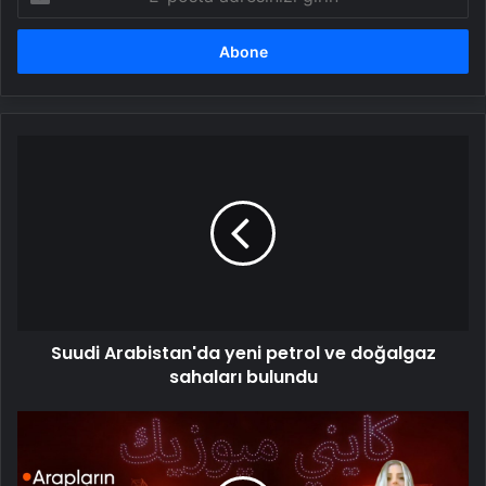
posta
adresinizi
girin
Suudi
Arabistan'da
yeni
petrol
ve
doğalgaz
sahaları
bulundu
Suudi Arabistan'da yeni petrol ve doğalgaz
sahaları bulundu
Suudi
Arabistan'da
Hicr