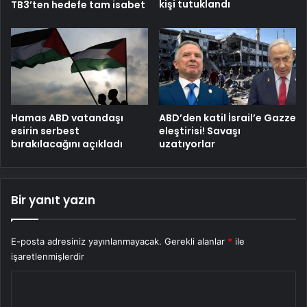
kişi tutuklandı
TB3’ten hedefe tam isabet
Hamas ABD vatandaşı
ABD’den katil İsrail’e Gazze
esirin serbest
eleştirisi! Savaşı
bırakılacağını açıkladı
uzatıyorlar
Bir yanıt yazın
E-posta adresiniz yayınlanmayacak.
Gerekli alanlar
*
ile
işaretlenmişlerdir
Y
o