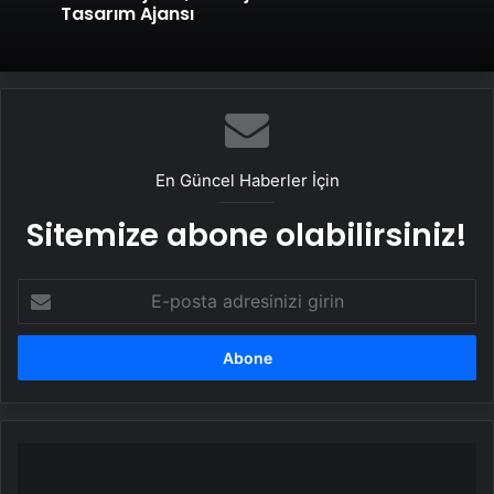
Tasarım Ajansı
En Güncel Haberler İçin
Sitemize abone olabilirsiniz!
E-
posta
adresinizi
girin
Müsavat
Dervişoğlu: