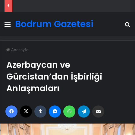
Bodrum Gazetesi
Menü
A
Anasayfa
Azerbaycan ve
Gürcistan’dan İşbirliği
Anlaşmaları
Facebook
X
Tumblr
Messenger
WhatsApp
Telegram
Email'den paylaş