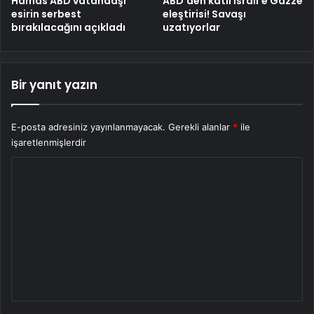
Hamas ABD vatandaşı
ABD’den katil İsrail’e Gazze
esirin serbest
eleştirisi! Savaşı
bırakılacağını açıkladı
uzatıyorlar
Bir yanıt yazın
E-posta adresiniz yayınlanmayacak.
Gerekli alanlar
*
ile
işaretlenmişlerdir
Y
o
r
u
m
*