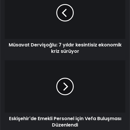
7
yıldır
kesintisiz
ekonomik
kriz
sürüyor
Müsavat Dervişoğlu: 7 yıldır kesintisiz ekonomik
kriz sürüyor
Eskişehir'de
Emekli
Personel
için
Vefa
Buluşması
Düzenlendi
Eskişehir'de Emekli Personel için Vefa Buluşması
Düzenlendi