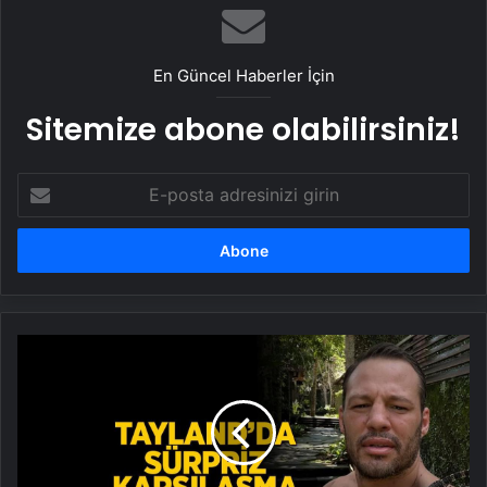
En Güncel Haberler İçin
Sitemize abone olabilirsiniz!
E-
posta
adresinizi
girin
Tayland'da
sürpriz
karşılaşma!
Avatar
Atakan
paylaştı
ortaya