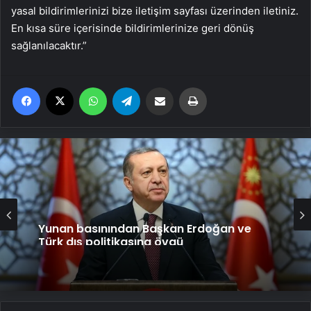
yasal bildirimlerinizi bize iletişim sayfası üzerinden iletiniz.
En kısa süre içerisinde bildirimlerinize geri dönüş
sağlanılacaktır.”
Facebook
X
WhatsApp
Telegram
Email'den paylaş
Yaz
Yunan basınından Başkan Erdoğan ve
Türk dış politikasına övgü