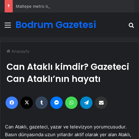
Maltepe metro istasyonunda reklam panosunu kadının üzerine düştü
Bodrum Gazetesi
Menü
A
Anasayfa
Can Ataklı kimdir? Gazeteci
Can Ataklı’nın hayatı
Facebook
X
Tumblr
Messenger
WhatsApp
Telegram
Email'den paylaş
Can Ataklı, gazeteci, yazar ve televizyon yorumcusudur.
Basın dünyasında uzun yıllardır aktif olarak yer alan Ataklı,