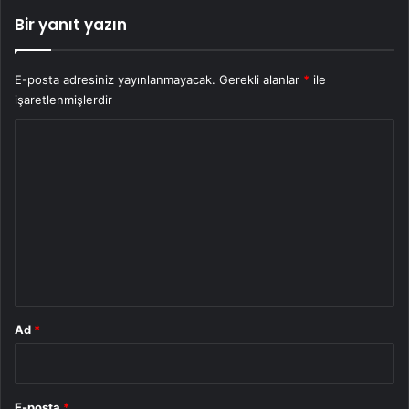
Bir yanıt yazın
E-posta adresiniz yayınlanmayacak.
Gerekli alanlar
*
ile
işaretlenmişlerdir
Y
o
r
u
m
*
Ad
*
E-posta
*