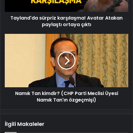
çıktı
Tayland'da sürpriz karşılaşma! Avatar Atakan
paylaştı ortaya çıktı
Namık
Tan
kimdir?
(CHP
Parti
Meclisi
Üyesi
Namık
Tan'ın
Namık Tan kimdir? (CHP Parti Meclisi Üyesi
özgeçmişi)
Namık Tan'ın özgeçmişi)
İlgili Makaleler