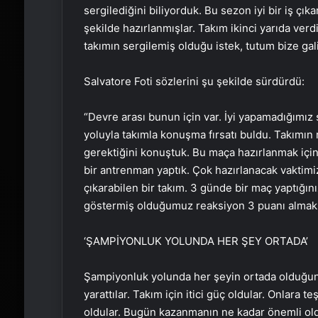
sergilediğini biliyorduk. Bu sezon iyi bir iş çıka
şekilde hazırlanmışlar. Takım ikinci yarıda verd
takımın sergilemiş olduğu istek, tutum bize galib
Salvatore Foti sözlerini şu şekilde sürdürdü:
“Devre arası bunun için var. İyi yapamadığımız 
yoluyla takımla konuşma fırsatı buldu. Takımın
gerektiğini konuştuk. Bu maça hazırlanmak içi
bir antrenman yaptık. Çok hazırlanacak vaktimiz
çıkarabilen bir takım. 3 günde bir maç yaptığını
göstermiş olduğumuz reaksiyon 3 puanı almak i
‘ŞAMPİYONLUK YOLUNDA HER ŞEY ORTADA’
Şampiyonluk yolunda her şeyin ortada olduğunu 
yarattılar. Takım için itici güç oldular. Onlar
oldular. Bugün kazanmanın ne kadar önemli ol