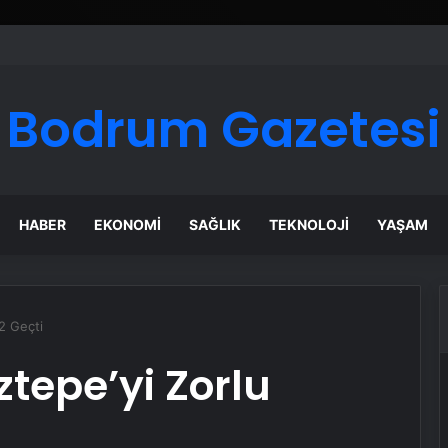
ı Dijital Taşımacılık Yazılımı
Bodrum Gazetesi
HABER
EKONOMI
SAĞLIK
TEKNOLOJI
YAŞAM
2 Geçti
tepe’yi Zorlu
i