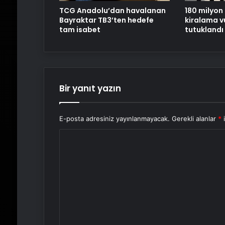
180 milyon 
TCG Anadolu’dan havalanan
kiralama vu
Bayraktar TB3’ten hedefe
tutuklandı
tam isabet
Bir yanıt yazın
E-posta adresiniz yayınlanmayacak.
Gerekli alanlar
*
i
Y
o
r
u
m
*