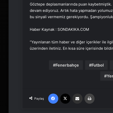
Göztepe deplasmanlarında puan kaybetmiştik. 
devam ediyoruz. Artık hata yapmadan yolumuza
bu sinyali vermemiz gerekiyordu. Şampiyonluk 
Haber Kaynak : SONDAKIKA.COM
“Yayınlanan tüm haber ve diğer içerikler ile ilgil
üzerinden iletiniz. En kısa süre içerisinde bildi
Fenerbahçe
Futbol
Yer
Facebook
X
Email'den paylaş
Yaz
Paylaş