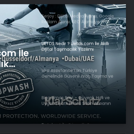
Serjoy : Dijital Medya Ajansı, Google
Reklam Ajansı, SEO Ajansı ve Web
Tasarım Ajansı
UETDS Nedir ? Uetds.com İle Akıllı
Dijital Taşımacılık Yazılımı
com İle
lık
Vira Assistance’tan Türkiye
Genelinde Güvenli Araç Taşıma ve
Yol Yardım Atağı
Bigo Elmas Bayi – Güvenli, Hızlı ve
Uygun Fiyatlı Elmas Satın Almanın
Yeni Adresi
Datahost İle Güvenilir Sunucu
Hizmetleri