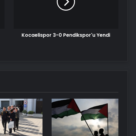
Yendi
Serjoy : Dijital Medya Ajansı, Google
Reklam Ajansı, SEO Ajansı ve Web
Tasarım Ajansı
Kocaelispor 3-0 Pendikspor'u Yendi
UETDS Nedir ? Uetds.com İle Akıllı
Dijital Taşımacılık Yazılımı
Vira Assistance’tan Türkiye
Genelinde Güvenli Araç Taşıma ve
Yol Yardım Atağı
Bigo Elmas Bayi – Güvenli, Hızlı ve
Uygun Fiyatlı Elmas Satın Almanın
Yeni Adresi
Datahost İle Güvenilir Sunucu
Hizmetleri