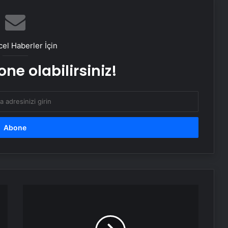
Başkan Erdoğan’dan ZTK şampiyonu
Galatasaray’a tebrik
el Haberler İçin
ne olabilirsiniz!
16 Mayıs’ta İstanbul’da nükleer
zirvesi! İran, Avrupalı yetkililerle bir
araya gelecek
Yunan basınından Başkan Erdoğan
ve Türk dış politikasına övgü
Maltepe metro istasyonunda
reklam panosunu kadının üzerine
düştü
Kocaelispor
3-
0
Bayraktar TB3’ten hedefe tam
Pendikspor'u
isabet