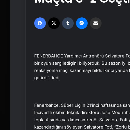
Facebook
X
Tumblr
Messenger
Email'den paylaş
FENERBAHÇE Yardımcı Antrenörü Salvatore Foti
bir oyun sergilediğini biliyorduk. Bu sezon iyi bi
reaksiyonla maçı kazanmayı bildi. İkinci yarıda 
getirdi” dedi.
Fenerbahçe, Süper Lig’in 21’inci haftasında sah
lacivertli ekibin teknik direktörü Jose Mourin
toplantısında yardımcı antrenör Salvatore Foti y
kazandırdığını söyleyen Salvatore Foti, “Zorlu 