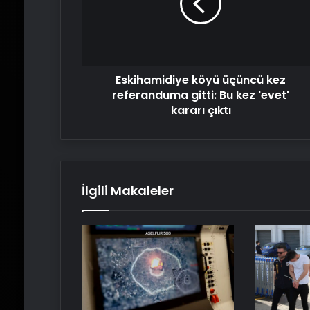
referanduma
gitti:
Bu
kez
'evet'
Eskihamidiye köyü üçüncü kez
kararı
çıktı
referanduma gitti: Bu kez 'evet'
kararı çıktı
İlgili Makaleler