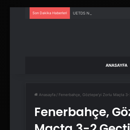
Son Dakika Haberleri
UETDS Nedir ? Uetds.com İle Akıll
ANASAYFA
Anasayfa
/
Fenerbahçe, Göztepe’yi Zorlu Maçta 3-
Fenerbahçe, Göz
Maçta 3-2 Geçt