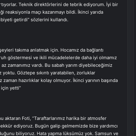
rtıyorlar. Teknik direktörlerini de tebrik ediyorum. İyi bir
iği reaksiyonla maçı kazanmayı bildi. İkinci yarıda
iyeti getirdi” sözlerini kullandı.
şeyleri takıma anlatmak için. Hocamız da bağlantı
 ruh göstermesi ve ikili mücadelelerde daha iyi olmamız
n az zamanımız vardı. Bu sabah yarım diyebileceğimiz
 yoktu. Göztepe sıkıntı yaratabilen, zorluklar
z zaman hazırlıklar kolay olmuyor. İkinci yarının başında
çin yetti”
aktaran Foti, “Taraftarlarımız harika bir atmosfer
a teşekkür ediyoruz. Bugün galip gelmemizde bize yardımcı
duğunu biliyoruz. Hata yapma lüksümüz yok. Samsun ve