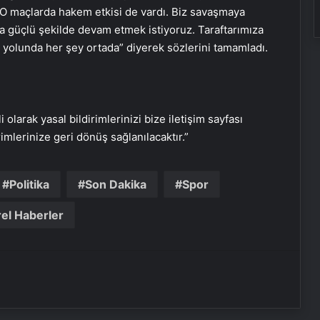
O maçlarda hakem etkisi de vardı. Biz savaşmaya
 güçlü şekilde devam etmek istiyoruz. Taraftarımıza
Başkan Erdoğan’dan ZTK şampiyonu
yolunda her şey ortada” diyerek sözlerini tamamladı.
Galatasaray’a tebrik
16 Mayıs’ta İstanbul’da nükleer
zirvesi! İran, Avrupalı yetkililerle bir
i olarak yasal bildirimlerinizi bize iletişim sayfası
araya gelecek
rimlerinize geri dönüş sağlanılacaktır.”
Yunan basınından Başkan Erdoğan
ve Türk dış politikasına övgü
Politika
Son Dakika
Spor
el Haberler
Maltepe metro istasyonunda
reklam panosunu kadının üzerine
düştü
Bayraktar TB3’ten hedefe tam
isabet