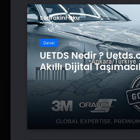
Sonrakini Oku
Genel
UETDS Nedir ? Uetds.
Akıllı Dijital Taşımacı
Yazılımı