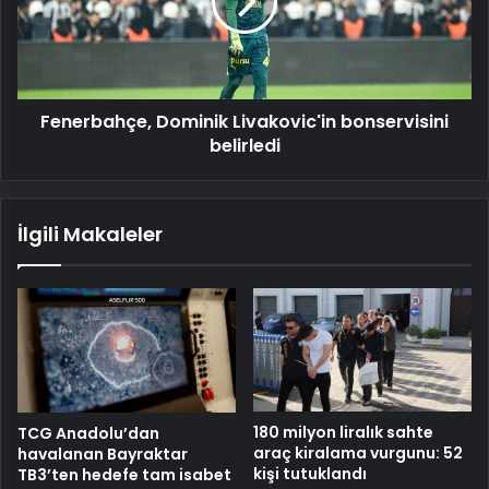
belirledi
Fenerbahçe, Dominik Livakovic'in bonservisini
belirledi
İlgili Makaleler
180 milyon liralık sahte
TCG Anadolu’dan
araç kiralama vurgunu: 52
havalanan Bayraktar
kişi tutuklandı
TB3’ten hedefe tam isabet