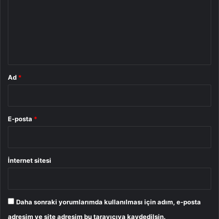
r
u
m
*
Ad
*
E-posta
*
İnternet sitesi
Daha sonraki yorumlarımda kullanılması için adım, e-posta
adresim ve site adresim bu tarayıcıya kaydedilsin.