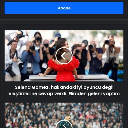
adresinizi
girin
Selena
Gomez,
hakkındaki
iyi
oyuncu
değil
eleştirilerine
cevap
verdi:
Selena Gomez, hakkındaki iyi oyuncu değil
Elimden
geleni
eleştirilerine cevap verdi: Elimden geleni yaptım
yaptım
Fenerbahçe,
Dominik
Livakovic'in
bonservisini