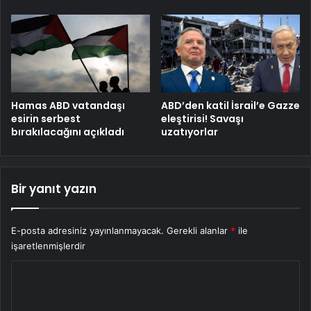
Hamas ABD vatandaşı
ABD’den katil İsrail’e Gazze
esirin serbest
eleştirisi! Savaşı
bırakılacağını açıkladı
uzatıyorlar
Bir yanıt yazın
E-posta adresiniz yayınlanmayacak.
Gerekli alanlar
*
ile
işaretlenmişlerdir
Y
o