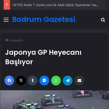
UETDS Nedir ? Uetds.com İle Akıllı Dijital Taşımacılık Yazılımı
Bodrum Gazetesi
Menü
A
Anasayfa
Japonya GP Heyecanı
Başlıyor
Facebook
X
Tumblr
Messenger
WhatsApp
Telegram
Email'den paylaş