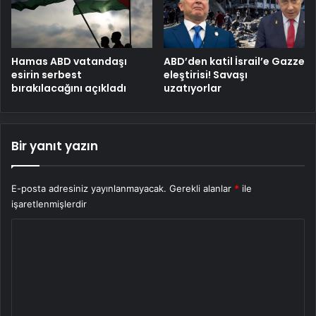
Hamas ABD vatandaşı
ABD’den katil İsrail’e Gazze
esirin serbest
eleştirisi! Savaşı
bırakılacağını açıkladı
uzatıyorlar
Bir yanıt yazın
E-posta adresiniz yayınlanmayacak.
Gerekli alanlar
*
ile
işaretlenmişlerdir
Y
o
r
u
m