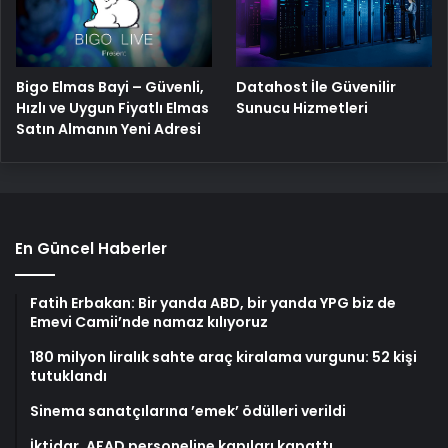
Bigo Elmas Bayi – Güvenli,
Datahost İle Güvenilir
Hızlı ve Uygun Fiyatlı Elmas
Sunucu Hizmetleri
Satın Almanın Yeni Adresi
En Güncel Haberler
Fatih Erbakan: Bir yanda ABD, bir yanda YPG biz de
Emevi Camii’nde namaz kılıyoruz
180 milyon liralık sahte araç kiralama vurgunu: 52 kişi
tutuklandı
Sinema sanatçılarına ’emek’ ödülleri verildi
İktidar, AFAD personeline kapıları kapattı…