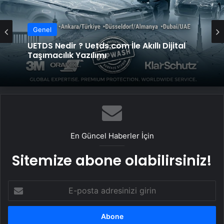
Genel
Genel
UETDS Nedir ? Uetds.com İle Akıllı Dijital
Taşımacılık Yazılımı
Vira Assistance’tan Türkiye Genelinde
Güvenli Araç Taşıma ve Yol Yardım Atağı
En Güncel Haberler İçin
Sitemize abone olabilirsiniz!
E-
posta
adresinizi
girin