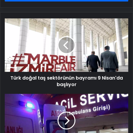
Türk
doğal
taş
sektörünün
bayramı
9
Nisan'da
başlıyor
Türk doğal taş sektörünün bayramı 9 Nisan'da
başlıyor
Dini
nikahla
birlikte
yaşadığı
kişiyi
bıçakladı