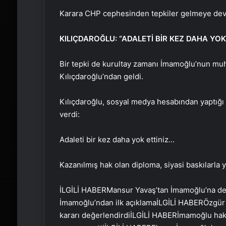
Karara CHP cephesinden tepkiler gelmeye dev
KILIÇDAROĞLU: “ADALETİ BİR KEZ DAHA YOK
Bir tepki de kurultay zamanı İmamoğlu’nun muh
Kılıçdaroğlu’ndan geldi.
Kılıçdaroğlu, sosyal medya hesabından yaptığı 
verdi:
Adaleti bir kez daha yok ettiniz…
Kazanılmış hak olan diploma, siyasi baskılarla y
İLGİLİ HABER
Mansur Yavaş’tan İmamoğlu’na d
İmamoğlu’ndan ilk açıklama
İLGİLİ HABER
Özgür 
kararı değerlendirdi
İLGİLİ HABER
İmamoğlu hakk