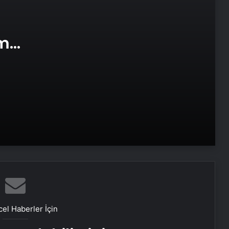
Datahost İle Güvenilir Sunucu
Hizmetleri
am
Başkan Erdoğan’dan ZTK şampiyonu
e Web
Galatasaray’a tebrik
16 Mayıs’ta İstanbul’da nükleer
zirvesi! İran, Avrupalı yetkililerle bir
araya gelecek
Yunan basınından Başkan Erdoğan
ve Türk dış politikasına övgü
Maltepe metro istasyonunda
reklam panosunu kadının üzerine
el Haberler İçin
düştü