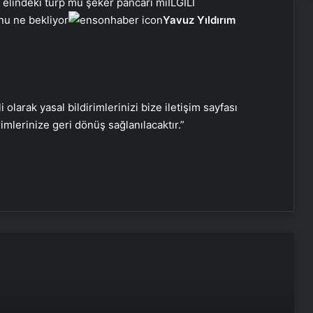
elindeki turp mu şeker pancarı mı
İLGİLİ
nu ne bekliyor
Yavuz Yıldırım
Serjoy : Dijital Medya Ajansı, Google
Reklam Ajansı, SEO Ajansı ve Web
Tasarım Ajansı
i olarak yasal bildirimlerinizi bize iletişim sayfası
rimlerinize geri dönüş sağlanılacaktır.”
UETDS Nedir ? Uetds.com İle Akıllı
Dijital Taşımacılık Yazılımı
Vira Assistance’tan Türkiye
Genelinde Güvenli Araç Taşıma ve
Yol Yardım Atağı
Bigo Elmas Bayi – Güvenli, Hızlı ve
Uygun Fiyatlı Elmas Satın Almanın
Yeni Adresi