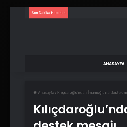
Son Dakika Haberleri
ANASAYFA
Anasayfa
/
Kılıçdaroğlu’ndan İmamoğlu’na destek m
Kılıçdaroğlu’n
destek mesajı