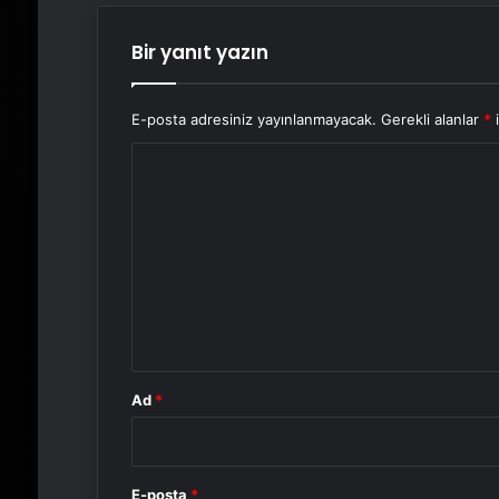
Bir yanıt yazın
E-posta adresiniz yayınlanmayacak.
Gerekli alanlar
*
i
Y
o
r
u
m
*
Ad
*
E-posta
*