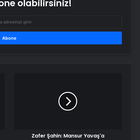
ne olabilirsiniz!
Bayraktar TB3’ten hedefe tam
isabet
Zafer
Şahin:
Mansur
Yavaş'a
operasyon
iddiaları
gerçek
dışı
Zafer Şahin: Mansur Yavaş'a