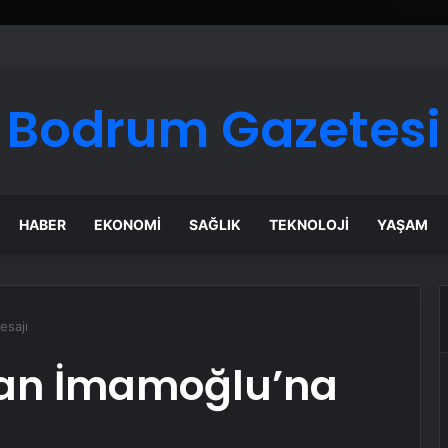
Bodrum Gazetesi
HABER
EKONOMI
SAĞLIK
TEKNOLOJI
YAŞAM
esajı
dan İmamoğlu’na