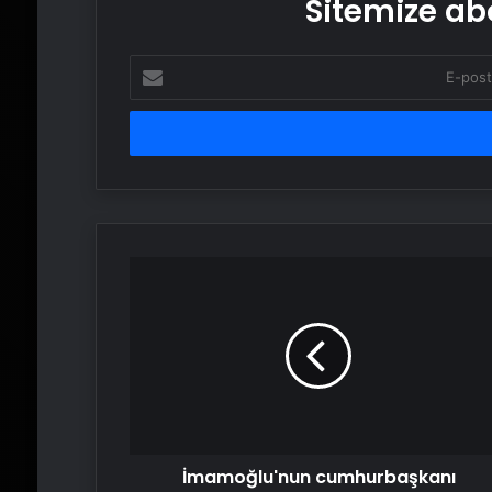
Sitemize abo
E-
posta
adresinizi
girin
İmamoğlu'nun
cumhurbaşkanı
adaylığını
engelleyen
darbe
anayasası
İmamoğlu'nun cumhurbaşkanı