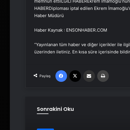
memnun etti
İLGİLİ HABER
Ekrem İmamoğlu’nun 
HABER
Diploması iptal edilen Ekrem İmamoğlu’
Haber Müdürü
Haber Kaynak : ENSONHABER.COM
“Yayınlanan tüm haber ve diğer içerikler ile ilgil
üzerinden iletiniz. En kısa süre içerisinde bildi
Facebook
X
Email'den paylaş
Yaz
Paylaş
Sonrakini Oku