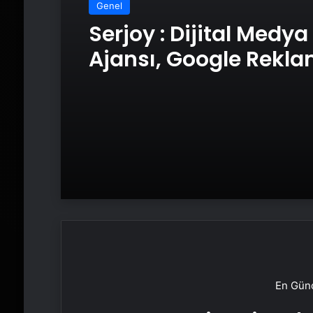
Genel
Serjoy : Dijital Medya
Ajansı, Google Rekl
Ajansı, SEO Ajansı v
Tasarım Ajansı
En Günc