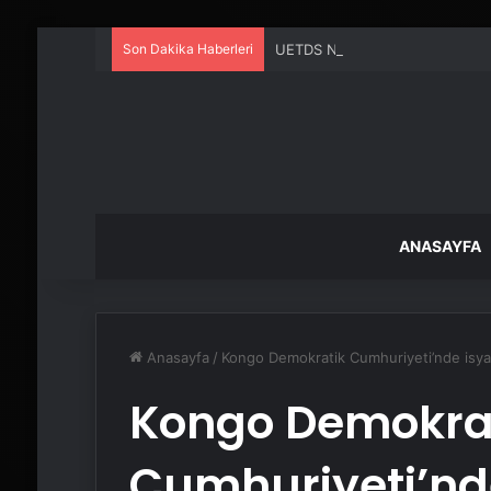
Son Dakika Haberleri
UETDS Nedir ? Uetds.com İle Akıll
ANASAYFA
Anasayfa
/
Kongo Demokratik Cumhuriyeti’nde isyan
Kongo Demokra
Cumhuriyeti’nd