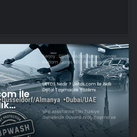
Bayraktar TB3’ten hedefe tam
isabet
Serjoy : Dijital Medya Ajansı, Google
Reklam Ajansı, SEO Ajansı ve Web
Tasarım Ajansı
UETDS Nedir ? Uetds.com İle Akıllı
Dijital Taşımacılık Yazılımı
Vira Assistance’tan Türkiye
com İle
Genelinde Güvenli Araç Taşıma ve
Yol Yardım Atağı
lık
Bigo Elmas Bayi – Güvenli, Hızlı ve
Türkiye
Uygun Fiyatlı Elmas Satın Almanın
Yeni Adresi