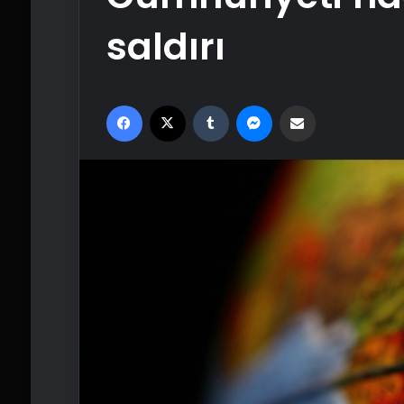
saldırı
Facebook
X
Tumblr
Messenger
Email'den paylaş