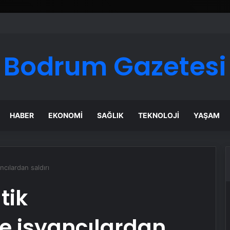
ı Dijital Taşımacılık Yazılımı
Bodrum Gazetesi
HABER
EKONOMI
SAĞLIK
TEKNOLOJI
YAŞAM
cılardan saldırı
tik
e isyancılardan