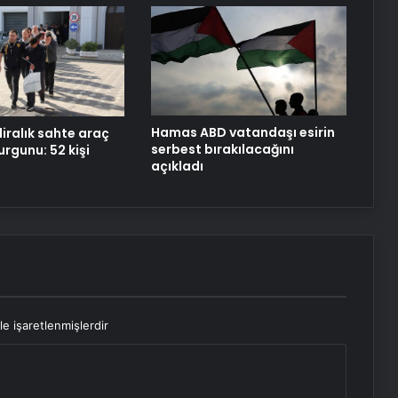
Yeni Adresi
Datahost İle Güvenilir Sunucu
Hizmetleri
Hamas ABD vatandaşı esirin
liralık sahte araç
serbest bırakılacağını
rgunu: 52 kişi
açıkladı
le işaretlenmişlerdir