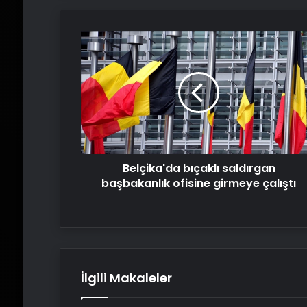
Belçika'da
bıçaklı
saldırgan
başbakanlık
ofisine
girmeye
çalıştı
Belçika'da bıçaklı saldırgan
başbakanlık ofisine girmeye çalıştı
İlgili Makaleler