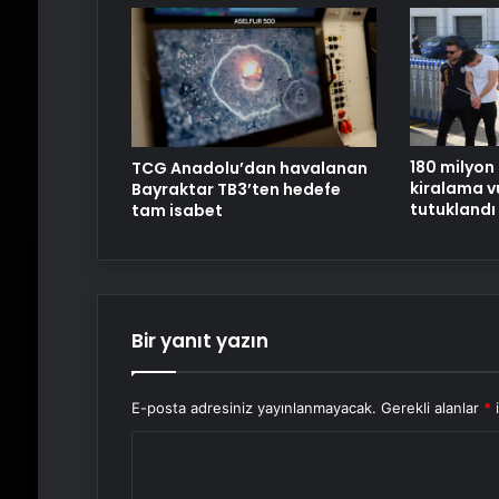
180 milyon 
TCG Anadolu’dan havalanan
kiralama vu
Bayraktar TB3’ten hedefe
tutuklandı
tam isabet
Bir yanıt yazın
E-posta adresiniz yayınlanmayacak.
Gerekli alanlar
*
i
Y
o