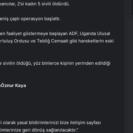
ncılar, 2’si kadın 5 sivili öldürdü.
eniş çaplı operasyon başlattı.
ren faaliyet göstermeye başlayan ADF, Uganda Ulusal
Başkan Erdoğan’dan ZTK şampiyonu
uluş Ordusu ve Tebliğ Cemaati gibi hareketlerin eski
Galatasaray’a tebrik
 sivilin öldüğü, yüz binlerce kişinin yerinden edildiği
16 Mayıs’ta İstanbul’da nükleer
zirvesi! İran, Avrupalı yetkililerle bir
araya gelecek
Öznur Kaya
Yunan basınından Başkan Erdoğan
ve Türk dış politikasına övgü
Maltepe metro istasyonunda
i olarak yasal bildirimlerinizi bize iletişim sayfası
reklam panosunu kadının üzerine
düştü
rimlerinize geri dönüş sağlanılacaktır.”