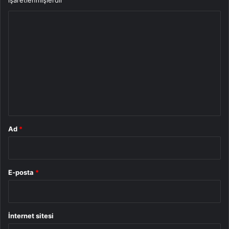
işaretlenmişlerdir
Y
o
r
u
m
*
Ad
*
E-posta
*
İnternet sitesi