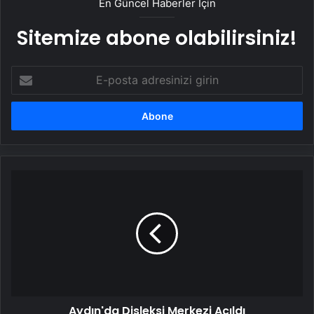
En Güncel Haberler İçin
Sitemize abone olabilirsiniz!
E-
posta
adresinizi
girin
Aydın'da
Disleksi
Merkezi
Açıldı
Aydın'da Disleksi Merkezi Açıldı