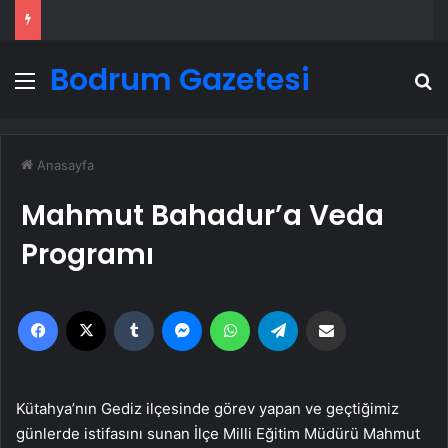
Bodrum Gazetesi
Menü
A
Anasayfa
Mahmut Bahadur’a Veda
Programı
Facebook
X
Tumblr
Messenger
WhatsApp
Telegram
Email'den paylaş
Kütahya’nın Gediz ilçesinde görev yapan ve geçtiğimiz
günlerde istifasını sunan İlçe Milli Eğitim Müdürü Mahmut