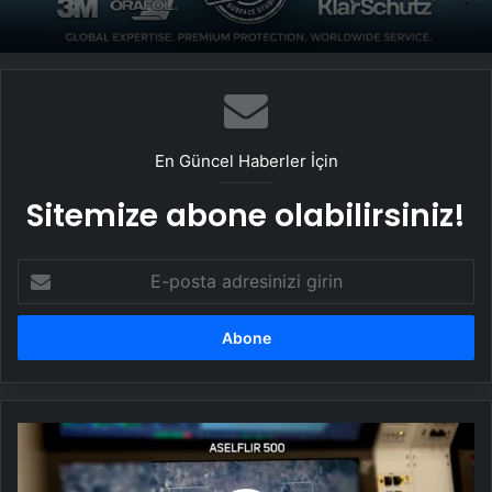
Vira Assistance’tan Türkiye Genelinde
Güvenli Araç Taşıma ve Yol Yardım Atağı
En Güncel Haberler İçin
Sitemize abone olabilirsiniz!
E-
posta
adresinizi
girin
Bayraktar
TB3’ten
hedefe