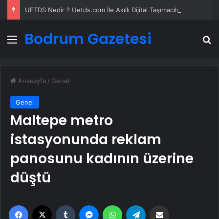
UETDS Nedir ? Uetds.com İle Akıllı Dijital Taşımacılık Yazılımı
Bodrum Gazetesi
Menü
A
Anasayfa
/
Genel
Genel
Maltepe metro
istasyonunda reklam
panosunu kadının üzerine
düştü
Facebook
X
Tumblr
Messenger
WhatsApp
Telegram
Email'den paylaş