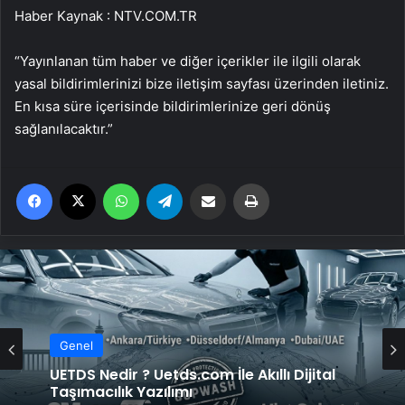
Haber Kaynak : NTV.COM.TR
“Yayınlanan tüm haber ve diğer içerikler ile ilgili olarak
yasal bildirimlerinizi bize iletişim sayfası üzerinden iletiniz.
En kısa süre içerisinde bildirimlerinize geri dönüş
sağlanılacaktır.”
Facebook
X
WhatsApp
Telegram
Email'den paylaş
Yaz
Genel
UETDS Nedir ? Uetds.com İle Akıllı Dijital
Genel
Taşımacılık Yazılımı