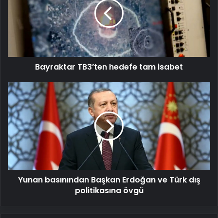
tam
isabet
Bayraktar TB3’ten hedefe tam isabet
Yunan
basınından
Başkan
Erdoğan
ve
Türk
dış
politikasına
övgü
Yunan basınından Başkan Erdoğan ve Türk dış
politikasına övgü