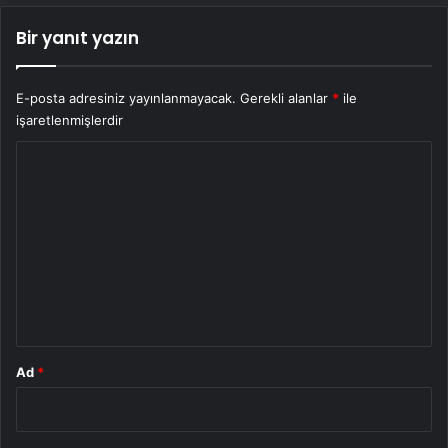
Bir yanıt yazın
E-posta adresiniz yayınlanmayacak.
Gerekli alanlar
*
ile
işaretlenmişlerdir
Y
o
r
u
m
*
Ad
*