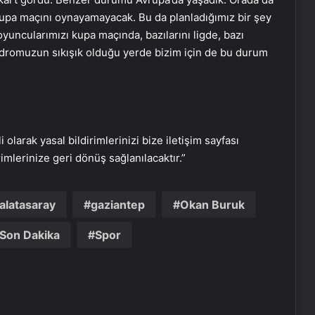
Başkan Erdoğan’dan ZTK şampiyonu
rupa maçını oynayamayacak. Bu da planladığımız bir şey
Galatasaray’a tebrik
oyuncularımızı kupa maçında, bazılarını ligde, bazı
dromuzun sıkışık olduğu yerde bizim için de bu durum
16 Mayıs’ta İstanbul’da nükleer
zirvesi! İran, Avrupalı yetkililerle bir
araya gelecek
i olarak yasal bildirimlerinizi bize iletişim sayfası
Yunan basınından Başkan Erdoğan
ve Türk dış politikasına övgü
rimlerinize geri dönüş sağlanılacaktır.”
alatasaray
gaziantep
Okan Buruk
Maltepe metro istasyonunda
reklam panosunu kadının üzerine
düştü
Son Dakika
Spor
Bayraktar TB3’ten hedefe tam
isabet