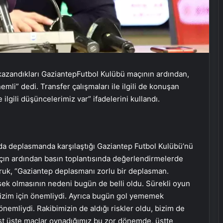
kazandıkları GaziantepFutbol Kulübü maçının ardından,
mli” dedi. Transfer çalışmaları ile ilgili de konuşan
ilgili düşüncelerimiz var” ifadelerini kullandı.
nda deplasmanda karşılaştığı Gaziantep Futbol Kulübü’nü
çın ardından basın toplantısında değerlendirmelerde
ruk, “Gaziantep deplasmanı zorlu bir deplasman.
sek olmasının nedeni bugün de belli oldu. Sürekli oyun
 bizim için önemliydi. Ayrıca bugün gol yememek
emliydi. Rakibimizin de aldığı riskler oldu, bizim de
üst üste maçlar oynadığımız bu zor dönemde, üstte