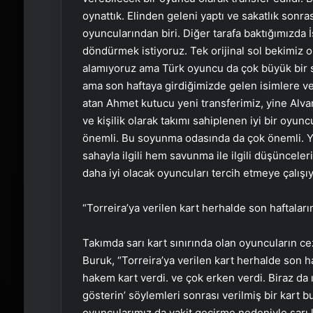
oynattık. Elinden geleni yaptı ve sakatlık sonrası
oyuncularından biri. Diğer tarafa baktığımızda İ
döndürmek istiyoruz. Tek orijinal sol bekimiz 
alamıyoruz ama Türk oyuncu da çok büyük bir 
ama son haftaya girdiğimizde gelen isimlere v
atan Ahmet kutucu yeni transferimiz, yine Alva
ve kişilik olarak takımı sahiplenen iyi bir oy
önemli. Bu soyunma odasında da çok önemli. Y
sahayla ilgili hem savunma ile ilgili düşüncel
daha iyi olacak oyuncuları tercih etmeye çalışıy
“Torreira’ya verilen kart herhalde son haftaları
Takımda sarı kart sınırında olan oyuncuların ce
Buruk, “Torreira’ya verilen kart herhalde son ha
hakem kart verdi. ve çok erken verdi. Biraz da ı
gösterin’ söylemleri sonrası verilmiş bir kart bu
oyuncularımız da vakit geçirme nedeniyle sarı