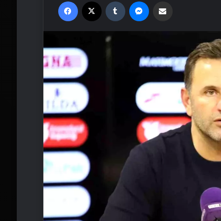
Facebook
X
Tumblr
Messenger
Email'den paylaş