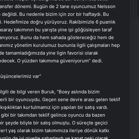
, transfer dönemi. Bugün de 2 tane oyuncumuz Nelsson
değildi. Bu nedenle bizim için zor bir haftaydı. Bu
i. Hedefimize doğru yürüyoruz. Rakibimizle 6 puanlık
asaray takımının bu yarışta yine ipi göğüsleyen taraf
 inanıyoruz. Bunu da hem sahada göstereceğiz hem de
nımız yönetim kurulumuz bununla ilgili çalışmaları hep
de tamamladığımızda yine ligin favorisi olarak
 edecek. O yüzden takımıma güveniyorum” dedi.
 düşüncelerimiz var”
lgili de bilgi veren Buruk, “Boey aslında bizim
rli bir oyuncuydu. Geçen sene devre arası gelen teklif
ışıklıktan kurtulmamız için yapılan bir satış vardı.
gibi bir takımdan teklif gelince oyuncu da bazen
ir şeyde böyle bir satış olmuştu. O süreçte geçici
lert yaş olarak bizim takımımıza ileriye dönük katkı
Bugün de iyi niyetle sahadaydı ve kanat peki olarak