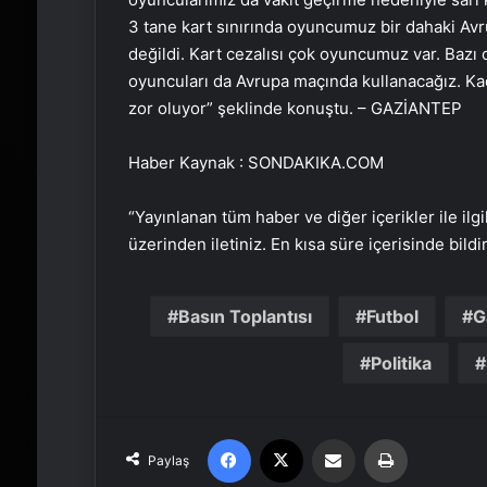
3 tane kart sınırında oyuncumuz bir dahaki Av
değildi. Kart cezalısı çok oyuncumuz var. Bazı 
oyuncuları da Avrupa maçında kullanacağız. Ka
zor oluyor” şeklinde konuştu. – GAZİANTEP
Haber Kaynak : SONDAKIKA.COM
“Yayınlanan tüm haber ve diğer içerikler ile ilgil
üzerinden iletiniz. En kısa süre içerisinde bildi
Basın Toplantısı
Futbol
G
Politika
Facebook
X
Email'den paylaş
Yaz
Paylaş