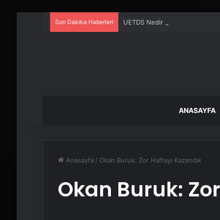
Son Dakika Haberleri
UETDS Nedir ? Uetds.com İle Akıll
ANASAYFA
Anasayfa
/
Okan Buruk: Zor Haftayı Kazandık
Okan Buruk: Zor