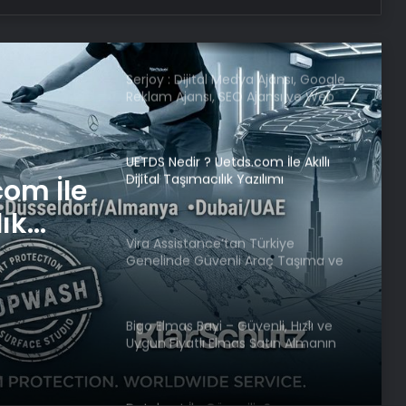
Serjoy : Dijital Medya Ajansı, Google
Reklam Ajansı, SEO Ajansı ve Web
Tasarım Ajansı
UETDS Nedir ? Uetds.com İle Akıllı
Dijital Taşımacılık Yazılımı
Vira Assistance’tan Türkiye
Genelinde Güvenli Araç Taşıma ve
com İle
Yol Yardım Atağı
lık
Bigo Elmas Bayi – Güvenli, Hızlı ve
Türkiye
Uygun Fiyatlı Elmas Satın Almanın
Yeni Adresi
raç
m Atağı
Datahost İle Güvenilir Sunucu
Hizmetleri