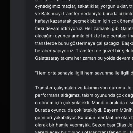
oynadığımız maçlar, sakatlıklar, yorgunluklar
ve Batshuayi transfer nedeniyle burada bizimle 
haftayı kazanarak geçmek bizim için çok öneml
farkı devam ettiriyoruz. Her zamanki gibi Galat
olacağını oyuncularımla birlikte hep beraber
transferde bunu göstermeye çalışacağız. Başka
beraber yapıyoruz. Transferi de güzel bir şekil
Galatasaray takımı her zaman bu yolda devam
“Hem orta sahayla ilgili hem savunma ile ilgili
Transfer çalışmaları ve takımın son durumu ile i
performans aldığımız, takım oyununda çok değe
o dönem için çok yüksekti. Maddi olarak da o sık
Burada oyuncu da çok istekliydi. Bayern Münih 
gemileri yakabiliyor. Kulübün menfaatine olan b
olarak bir hamle yapmıştık. Sezon başı Elias Je
verebilecek bir oyuncu olarak transfer edildi. 