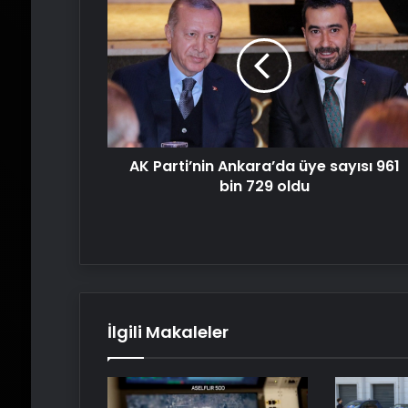
Parti’nin
Ankara’da
üye
sayısı
961
bin
729
oldu
AK Parti’nin Ankara’da üye sayısı 961
bin 729 oldu
İlgili Makaleler