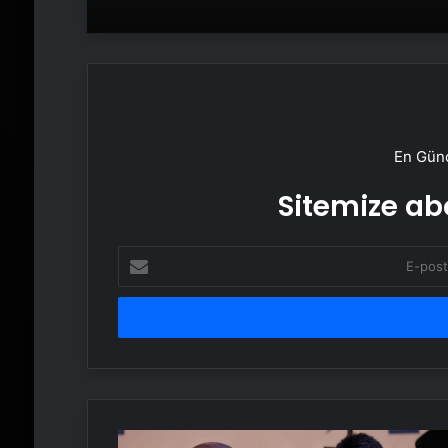
En Günc
Sitemize abo
E-
posta
adresinizi
girin
AK