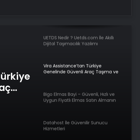
Serjoy : Dijital Medya Ajansı, Google
Reklam Ajansı, SEO Ajansı ve Web
Tasarım Ajansı
UETDS Nedir ? Uetds.com İle Akıllı
Dijital Taşımacılık Yazılımı
Vira Assistance’tan Türkiye
Genelinde Güvenli Araç Taşıma ve
Türkiye
Yol Yardım Atağı
raç
Bigo Elmas Bayi – Güvenli, Hızlı ve
m Atağı
Uygun Fiyatlı Elmas Satın Almanın
Yeni Adresi
Datahost İle Güvenilir Sunucu
Hizmetleri