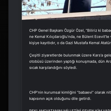
CHP Genel Başkanı Özgür Özel, “Biliriz ki baba
ne Kemal Kılıçdaroğlu’nda, ne Bülent Ecevit’te 
kişiye kayıtlıdır, o da Gazi Mustafa Kemal Atatürk
Çeşitli ziyaretlerde bulunmak üzere Kars’a gelen
otobüsü üzerinden yaptığı konuşmada, dün Ard
sıcak karşılandığını söyledi.
CHP’nin kurumsal kimliğini “babaevi” olarak n
kapısının açık olduğunu dile getirdi.
REKLAM
“VATANINI MİLLETİNİ SEVEN KİM VAR