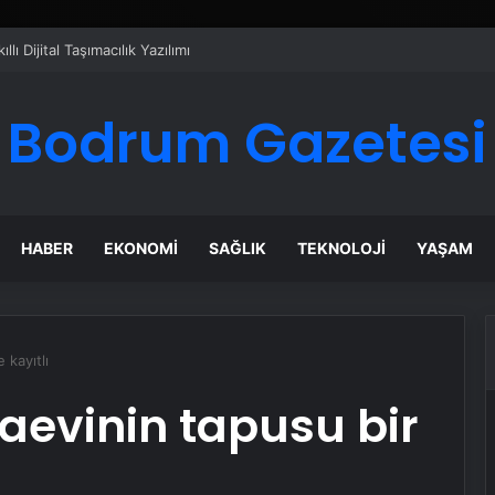
elinde Güvenli Araç Taşıma ve Yol Yardım Atağı
Bodrum Gazetesi
HABER
EKONOMI
SAĞLIK
TEKNOLOJI
YAŞAM
 kayıtlı
aevinin tapusu bir