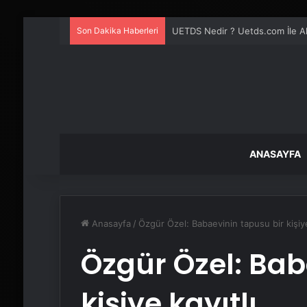
Son Dakika Haberleri
Vira Assistance’tan Türkiye Gen
ANASAYFA
Anasayfa
/
Özgür Özel: Babaevinin tapusu bir kişiye
Özgür Özel: Bab
kişiye kayıtlı