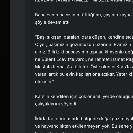
Babaevinin bacasının tüttüğünü, çayının kayna
şöyle devam etti:
“Başı sıkışan, daralan, dara düşen, kendine sıc
O yer, başımızın gözümüzün üzeridir. Evimizin 
alırız. Biliriz ki babaevinin tapusu kimsenin de
ne Bülent Ecevit’te vardı, ne rahmetli İsmet Paş
Mustafa Kemal Atatürk’tür. Öyle olunca Kars’ta A
varsa, artık bu evin kapıları ona açıktır. Yeter 
olmasın.”
Kars’ın kendileri için çok önemli yerde olduğ
çalıştıklarını söyledi.
İktidarları döneminde bölgede doğal gazın fiyatı
ve hayvancılıktan etkilenmeyen yok. Bu sene y