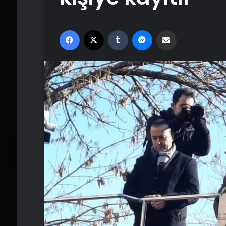
Facebook
X
Tumblr
Messenger
Email'den paylaş