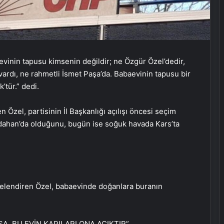
evinin tapusu kimsenin değildir; ne Özgür Özel’dedir,
vardı, ne rahmetli İsmet Paşa’da. Babaevinin tapusu bir
’tür.” dedi.
 Özel, partisinin İl Başkanlığı açılışı öncesi seçim
ahan’da olduğunu, bugün ise soğuk havada Kars’ta
itelendiren Özel, babaevinde doğanlara buranın
SA, BU EVİN KAPILARI ONA AÇIKTIR”