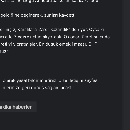
Kars’ta, ne Doğu Anadolu’da sorun kalacak.” dedi.
Başkan Erdoğan’dan ZTK şampiyonu
Galatasaray’a tebrik
 geldiğine değinerek, şunları kaydetti:
rmişiz, Karslılara ‘Zafer kazandık.’ deniyor. Oysa ki
16 Mayıs’ta İstanbul’da nükleer
i ücretle 7 çeyrek altın alıyorduk. O asgari ücret şu anda
zirvesi! İran, Avrupalı yetkililerle bir
ücretliyi yıpratmışlar. En düşük emekli maaşı, CHP
araya gelecek
ruz.”
Yunan basınından Başkan Erdoğan
ve Türk dış politikasına övgü
i olarak yasal bildirimlerinizi bize iletişim sayfası
Maltepe metro istasyonunda
rimlerinize geri dönüş sağlanılacaktır.”
reklam panosunu kadının üzerine
düştü
akika haberler
Bayraktar TB3’ten hedefe tam
isabet