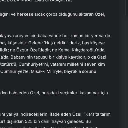
dığını ve herkese sıcak çorba olduğunu aktaran Özel,
ak yuva arayan için babaevinde her zaman bir yer vardır.
baş köşesidir. Gelene ‘Hoş geldin.’ deriz, baş köşeye
ğildir; ne Özgür Özel’dedir, ne Kemal Kılıçdaroğlu’nda,
a’da. Babaevinin tapusu bir kişiye kayıtlıdır, o da Gazi
tatürk’ü, Cumhuriyeti’ni, vatanını milletini seven kim
ki Cumhuriyet’le, Misak-ı Milli’yle, bayrakla sorunu
undan bahseden Özel, buradaki seçimleri kazanmak için
nı yarıya indireceklerini ifade eden Özel, “Kars’ta tarım
urt dışından 525 bin canlı hayvan gelecek. Bu