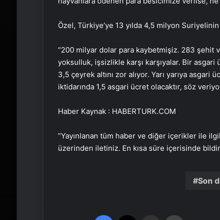
hayvanlara ödenen para besicimize verilse, ne 
Özel, Türkiye’ye 13 yılda 4,5 milyon Suriyelinin
“200 milyar dolar para kaybetmişiz. 283 şehit ve
yoksulluk, işsizlikle karşı karşıyalar. Bir asgar
3,5 çeyrek altını zor alıyor. Yarı yarıya asgari 
iktidarında 1,5 asgari ücret olacaktır, söz veriyo
Haber Kaynak : HABERTURK.COM
“Yayınlanan tüm haber ve diğer içerikler ile ilgil
üzerinden iletiniz. En kısa süre içerisinde bildi
Son d
Facebook
X
Email'den paylaş
Yaz