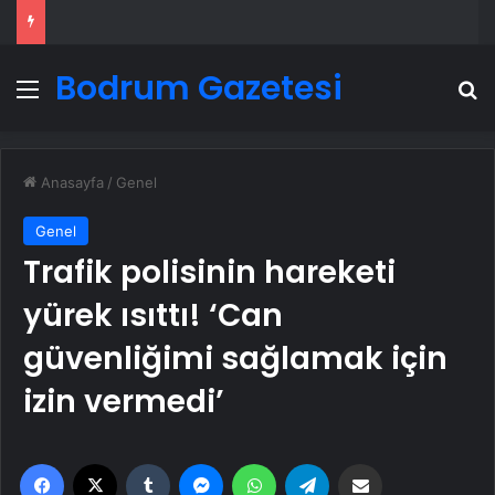
Bodrum Gazetesi
Menü
A
Anasayfa
/
Genel
Genel
Trafik polisinin hareketi
yürek ısıttı! ‘Can
güvenliğimi sağlamak için
izin vermedi’
Facebook
X
Tumblr
Messenger
WhatsApp
Telegram
Email'den paylaş