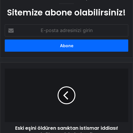
Sitemize abone olabilirsiniz!
E-
posta
adresinizi
girin
Eski
eşini
öldüren
sanıktan
istismar
iddiası!
'Ağlayarak
kabul
etti'
Eski eşini öldüren sanıktan istismar iddiası!