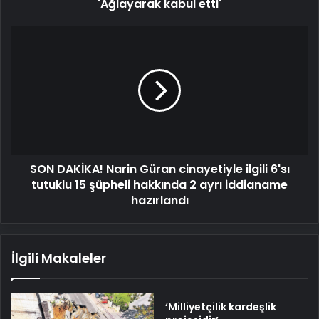
'Ağlayarak kabul etti'
SON
DAKİKA!
Narin
Güran
cinayetiyle
ilgili
6'sı
tutuklu
15
SON DAKİKA! Narin Güran cinayetiyle ilgili 6'sı
şüpheli
hakkında
tutuklu 15 şüpheli hakkında 2 ayrı iddianame
2
hazırlandı
ayrı
iddianame
hazırlandı
İlgili Makaleler
‘Milliyetçilik kardeşlik