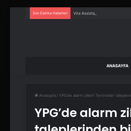
Son Dakika Haberleri
Vira Assistance’tan Türkiye Gen
ANASAYFA
Anasayfa
/
YPG’de alarm zilleri! Teröristler talepler
YPG’de alarm zill
taleplerinden bi