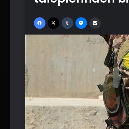
Facebook
X
Tumblr
Messenger
Email'den paylaş