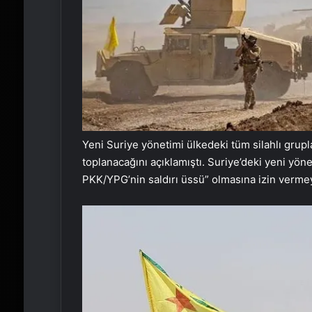
Yeni Suriye yönetimi ülkedeki tüm silahlı gru
toplanacağını açıklamıştı. Suriye’deki yeni yön
PKK/YPG’nin saldırı üssü” olmasına izin vermey