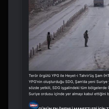
Terör örgütü YPG ile Heyet-i Tahrir’üş Şam (HTŞ
YPG’nin oluşturduğu SDG, Şam’da yeni Suriye y
sözde yetkili, SDG işgalindeki tüm bölgelerde 
Suriye ordusu içinde yer almayı kabul ettiğini bi
GÜNÜN EN ÖNEMLİ MANŞETLERİ İÇİN T