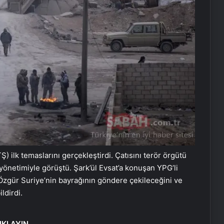
) ilk temaslarını gerçekleştirdi. Çatısını terör örgütü
önetimiyle görüştü. Şark’ül Evsat’a konuşan YPG’li
Özgür Suriye’nin bayrağının göndere çekileceğini ve
ldirdi.
IKLAYIN