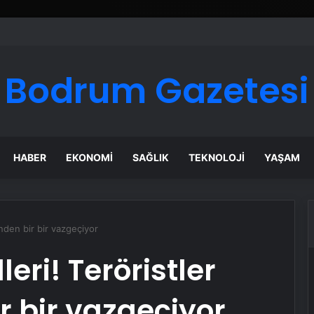
elinde Güvenli Araç Taşıma ve Yol Yardım Atağı
Bodrum Gazetesi
HABER
EKONOMI
SAĞLIK
TEKNOLOJI
YAŞAM
inden bir bir vazgeçiyor
eri! Teröristler
r bir vazgeçiyor