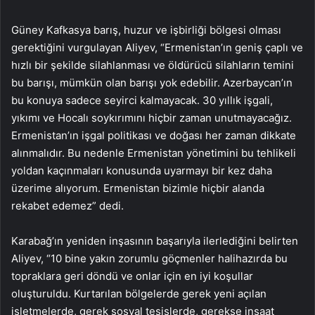
Güney Kafkasya barış, huzur ve işbirliği bölgesi olması
gerektiğini vurgulayan Aliyev, “Ermenistan’ın geniş çaplı ve
hızlı bir şekilde silahlanması ve öldürücü silahların temini
bu barışı, mümkün olan barışı yok edebilir. Azerbaycan’ın
bu konuya sadece seyirci kalmayacak. 30 yıllık işgali,
yıkımı ve Hocalı soykırımını hiçbir zaman unutmayacağız.
Ermenistan’ın işgal politikası ve doğası her zaman dikkate
alınmalıdır. Bu nedenle Ermenistan yönetimini bu tehlikeli
yoldan kaçınmaları konusunda uyarmayı bir kez daha
üzerime alıyorum. Ermenistan bizimle hiçbir alanda
rekabet edemez” dedi.
Karabağ’ın yeniden inşasının başarıyla ilerlediğini belirten
Aliyev, “10 bine yakın zorumlu göçmenler halihazırda bu
topraklara geri döndü ve onlar için en iyi koşullar
oluşturuldu. Kurtarılan bölgelerde gerek yeni açılan
işletmelerde, gerek sosyal tesislerde, gerekse inşaat