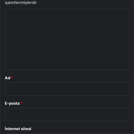
işaretlenmişlerdir
Y
o
r
u
m
*
Ad
*
E-posta
*
İnternet sitesi