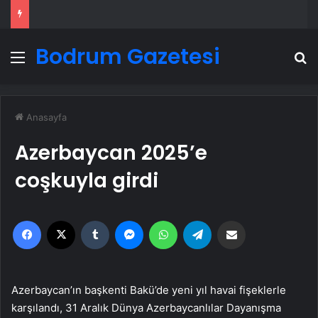
Bodrum Gazetesi
Menü
A
Anasayfa
Azerbaycan 2025’e
coşkuyla girdi
Facebook
X
Tumblr
Messenger
WhatsApp
Telegram
Email'den paylaş
Azerbaycan’ın başkenti Bakü’de yeni yıl havai fişeklerle
karşılandı, 31 Aralık Dünya Azerbaycanlılar Dayanışma