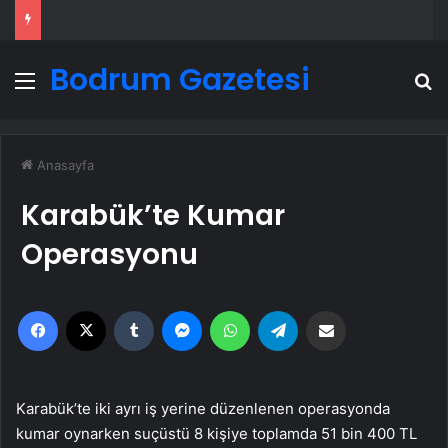
Bodrum Gazetesi
Menü
A
Anasayfa
Karabük’te Kumar
Operasyonu
Facebook
X
Tumblr
Messenger
WhatsApp
Telegram
Email'den paylaş
Karabük’te iki ayrı iş yerine düzenlenen operasyonda
kumar oynarken suçüstü 8 kişiye toplamda 51 bin 400 TL