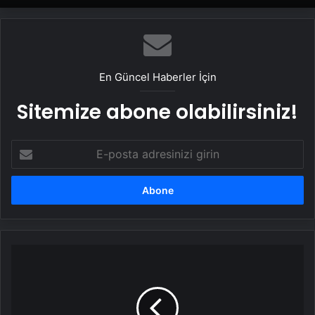
En Güncel Haberler İçin
Sitemize abone olabilirsiniz!
E-
posta
adresinizi
girin
Azerbaycan
2025'e
coşkuyla
girdi