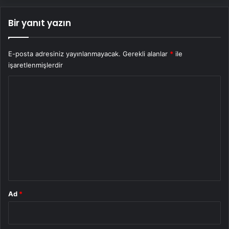
Bir yanıt yazın
E-posta adresiniz yayınlanmayacak.
Gerekli alanlar
*
ile
işaretlenmişlerdir
Y
o
r
u
m
*
Ad
*