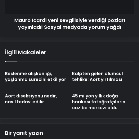
yayınladı!
Sosyal
medyada
Mauro Icardi yeni sevgilisiyle verdiği pozları
yorum
yağdı
yayınladı! Sosyal medyada yorum yağdı
İlgili Makaleler
Beslenme alışkanlığı,
Kalpten gelen ölümcül
yaşlanma sürecini etkiliyor
tehlike: Aort yırtılması
Aort diseksiyonu nedir,
45 milyon yıllık doğa
nasıl tedavi edilir
harikası fotoğrafçıların
cazibe merkezi oldu
Bir yanıt yazın