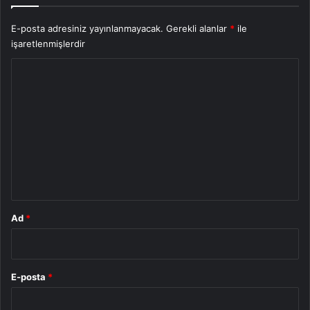
E-posta adresiniz yayınlanmayacak.
Gerekli alanlar
*
ile
işaretlenmişlerdir
Y
o
r
u
m
*
Ad
*
E-posta
*