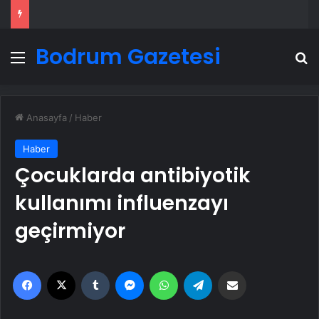
Bodrum Gazetesi
Menü
A
Anasayfa
/
Haber
Haber
Çocuklarda antibiyotik
kullanımı influenzayı
geçirmiyor
Facebook
X
Tumblr
Messenger
WhatsApp
Telegram
Email'den paylaş