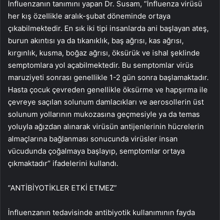
İnfluenzanın tanımını yapan Dr. Susam, “İnfluenza virüsü
her kış özellikle aralık-şubat döneminde ortaya
çıkabilmektedir. En sık iki tipi insanlarda ani başlayan ateş,
burun akıntısı ya da tıkanıklık, baş ağrısı, kas ağrısı,
kırgınlık, kusma, boğaz ağrısı, öksürük ve ishal şeklinde
semptomlara yol açabilmektedir. Bu semptomlar virüs
maruziyeti sonrası genellikle 1-2 gün sonra başlamaktadır.
Hasta çocuk çevreden genellikle öksürme ve hapşırma ile
çevreye saçılan solunum damlacıkları ve aerosollerin üst
solunum yollarının mukozasına geçmesiyle ya da temas
yoluyla ağızdan alınarak virüsün antijenlerinin hücrelerin
almaçlarına bağlanması sonucunda virüsler insan
vücudunda çoğalmaya başlayıp, semptomlar ortaya
çıkmaktadır” ifadelerini kullandı.
“ANTİBİYOTİKLER ETKİ ETMEZ”
İnfluenzanın tedavisinde antibiyotik kullanımının fayda