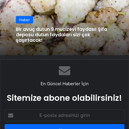
Haber
Bir avuç dutun 9 mucizevi faydası! Şifa
deposu dutun faydaları sizi çok
şaşırtacak!
En Güncel Haberler İçin
Sitemize abone olabilirsiniz!
E-
posta
adresinizi