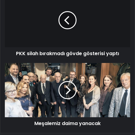
silah
bırakmadı
gövde
gösterisi
yaptı
PKK silah bırakmadı gövde gösterisi yaptı
Meşalemiz
daima
yanacak
Meşalemiz daima yanacak