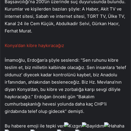
Başsavcılığı’na 200’ün üzerinde suç duyurusunda bulundu.
Kurumlar ve kişilerden bazıları şöyle: A Haber, Akit TV ve
internet sitesi, Sabah ve internet sitesi, TGRT TV, Ülke TV,
Kanal 24 ile Cem Küçük, Abdulkadir Selvi, Gürkan Hacır,
Ferhat Murat.
Konya’dan kibre haykıracağız
İmamoğlu, Erdoğan’a şöyle seslendi: “Sen ruhunu kibre
teslim et, biz milletin kalbinde olacağız. Sen insanlara ‘telef
oldunuz’ diyecek kadar kontrolünü kaybet, biz Anadolu
irfanından, ahlakından besleneceğiz. Biz Hz. Mevlana’nın
diyarı Konya’dan, bu kibre ve zorbalığa karşı sevgi diliyle
haykıracağız.” Erdoğan önceki gün “Bakalım
cumhurbaşkanlığı hevesi yolunda daha kaç CHP’li
girdabında telef olup gidecek” demişti.
Bu habere emoji ile tepki ver