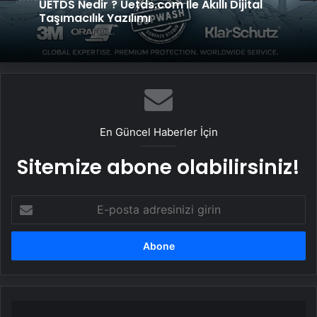
Vira Assistance’tan Türkiye Genelinde
UETDS Nedir ? Uetds.com İle Akıllı Dijital
Güvenli Araç Taşıma ve Yol Yardım Atağı
Taşımacılık Yazılımı
En Güncel Haberler İçin
Sitemize abone olabilirsiniz!
E-
posta
adresinizi
girin
PKK