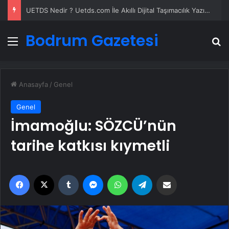
UETDS Nedir ? Uetds.com İle Akıllı Dijital Taşımacılık Yazılımı
Bodrum Gazetesi
Menü
A
Anasayfa
/
Genel
Genel
İmamoğlu: SÖZCÜ’nün
tarihe katkısı kıymetli
Facebook
X
Tumblr
Messenger
WhatsApp
Telegram
Email'den paylaş