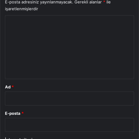
E-posta adresiniz yayınlanmayacak.
Gerekli alanlar
*
ile
işaretlenmişlerdir
Y
o
r
u
m
*
Ad
*
E-posta
*