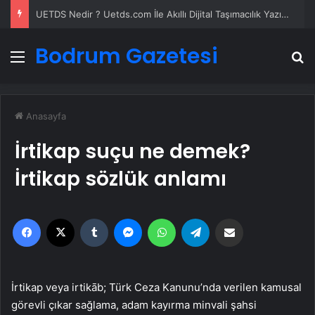
UETDS Nedir ? Uetds.com İle Akıllı Dijital Taşımacılık Yazılımı
Bodrum Gazetesi
Menü
A
Anasayfa
İrtikap suçu ne demek?
İrtikap sözlük anlamı
Facebook
X
Tumblr
Messenger
WhatsApp
Telegram
Email'den paylaş
İrtikap veya irtikāb; Türk Ceza Kanunu’nda verilen kamusal
görevli çıkar sağlama, adam kayırma minvali şahsi