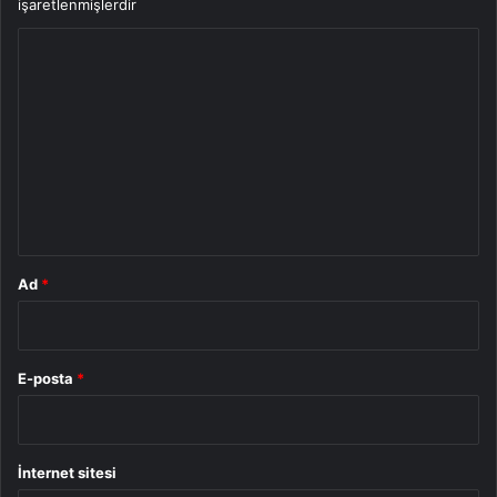
işaretlenmişlerdir
Y
o
r
u
m
*
Ad
*
E-posta
*
İnternet sitesi