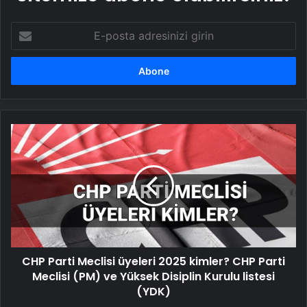
E-
posta
adresinizi
girin
CHP
Parti
Meclisi
üyeleri
2025
kimler?
CHP
Parti
Meclisi
CHP Parti Meclisi üyeleri 2025 kimler? CHP Parti
(PM)
ve
Meclisi (PM) ve Yüksek Disiplin Kurulu listesi
Yüksek
(YDK)
Disiplin