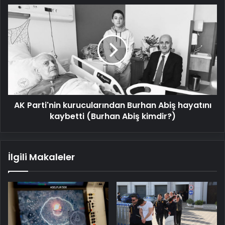
Kurulu
AK
listesi
Parti'nin
(YDK)
kurucularından
Burhan
Abiş
hayatını
kaybetti
(Burhan
Abiş
AK Parti'nin kurucularından Burhan Abiş hayatını
kimdir?)
kaybetti (Burhan Abiş kimdir?)
İlgili Makaleler