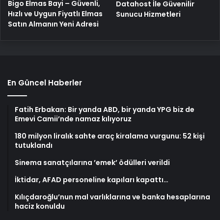
Bigo Elmas Bayi – Güvenli,
Datahost İle Güvenilir
Hızlı ve Uygun Fiyatlı Elmas
Sunucu Hizmetleri
Satın Almanın Yeni Adresi
En Güncel Haberler
Fatih Erbakan: Bir yanda ABD, bir yanda YPG biz de
Emevi Camii’nde namaz kılıyoruz
180 milyon liralık sahte araç kiralama vurgunu: 52 kişi
tutuklandı
Sinema sanatçılarına ’emek’ ödülleri verildi
İktidar, AFAD personeline kapıları kapattı…
Kılıçdaroğlu’nun mal varlıklarına ve banka hesaplarına
haciz konuldu