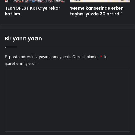
TEKNOFEST KKTC’ye rekor
‘Meme kanserinde erken
katılım
teşhisi yüzde 30 artırdı’
Bir yanıt yazın
E-posta adresiniz yayınlanmayacak.
Gerekli alanlar
*
ile
işaretlenmişlerdir
Y
o
r
u
m
*