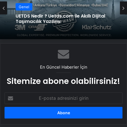
Genel
UETDS Nedir ? Uetds.com İle Akıllı Dijital
Taşımacılık Yazılımı
En Güncel Haberler İçin
Sitemize abone olabilirsiniz!
E-
posta
adresinizi
girin