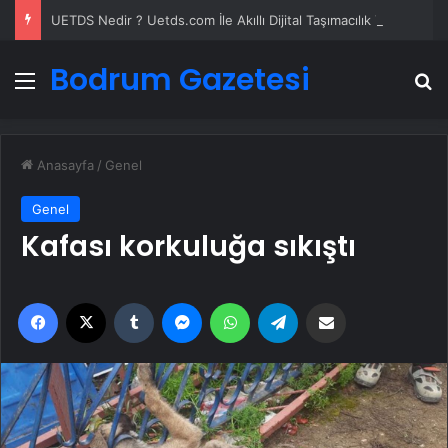
UETDS Nedir ? Uetds.com İle Akıllı Dijital Taşımacılık Yazılımı
Bodrum Gazetesi
Menü
A
Anasayfa
/
Genel
Genel
Kafası korkuluğa sıkıştı
Facebook
X
Tumblr
Messenger
WhatsApp
Telegram
Email'den paylaş