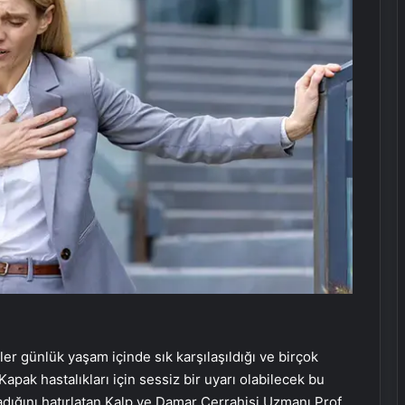
tler günlük yaşam içinde sık karşılaşıldığı ve birçok
 Kapak hastalıkları için sessiz bir uyarı olabilecek bu
adığını hatırlatan Kalp ve Damar Cerrahisi Uzmanı Prof.