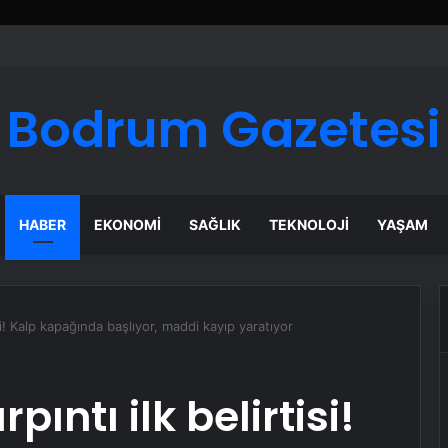
Bodrum Gazetesi
HABER
EKONOMI
SAĞLIK
TEKNOLOJI
YAŞAM
isi! Kalp kapağında başlıyor, maddi kayıp yaratıyor
pıntı ilk belirtisi!