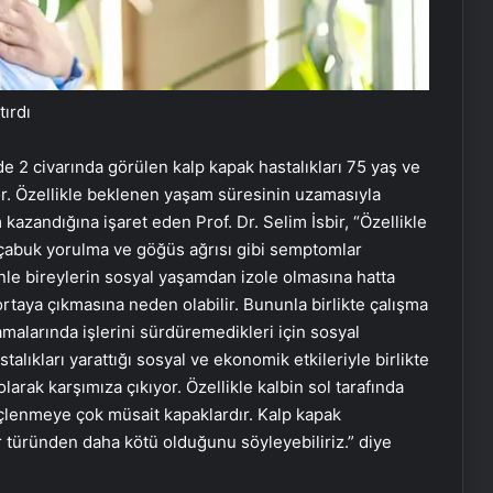
ırdı
2 civarında görülen kalp kapak hastalıkları 75 yaş ve
yor. Özellikle beklenen yaşam süresinin uzamasıyla
 kazandığına işaret eden Prof. Dr. Selim İsbir, “Özellikle
, çabuk yorulma ve göğüs ağrısı gibi semptomlar
enle bireylerin sosyal yaşamdan izole olmasına hatta
ortaya çıkmasına neden olabilir. Bununla birlikte çalışma
amalarında işlerini sürdüremedikleri için sosyal
stalıkları yarattığı sosyal ve ekonomik etkileriyle birlikte
arak karşımıza çıkıyor. Özellikle kalbin sol tarafında
reçlenmeye çok müsait kapaklardır. Kalp kapak
r türünden daha kötü olduğunu söyleyebiliriz.” diye