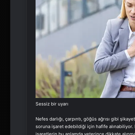
Sessiz bir uyarı
Nefes darlığı, çarpıntı, göğüs ağrısı gibi şikaye
soruna işaret edebildiği için hafife alınabiliyor.
işaretlerin bu anlamda yeterince dikkate alınm