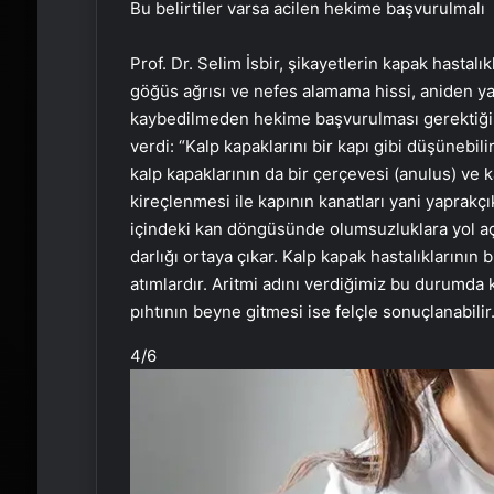
Bu belirtiler varsa acilen hekime başvurulmalı
Prof. Dr. Selim İsbir, şikayetlerin kapak hastalı
göğüs ağrısı ve nefes alamama hissi, aniden ya
kaybedilmeden hekime başvurulması gerektiğine işa
verdi: “Kalp kapaklarını bir kapı gibi düşünebilir
kalp kapaklarının da bir çerçevesi (anulus) ve k
kireçlenmesi ile kapının kanatları yani yaprakç
içindeki kan döngüsünde olumsuzluklara yol aça
darlığı ortaya çıkar. Kalp kapak hastalıklarının
atımlardır. Aritmi adını verdiğimiz bu durumda k
pıhtının beyne gitmesi ise felçle sonuçlanabilir.
4
/6