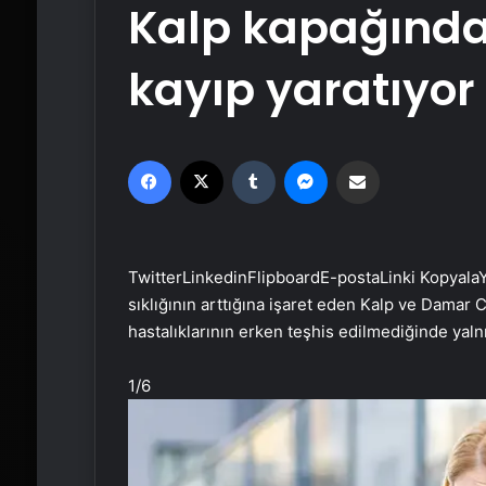
Kalp kapağında
kayıp yaratıyor
Facebook
X
Tumblr
Messenger
Email'den paylaş
Twitter
Linkedin
Flipboard
E-posta
Linki Kopyala
Y
sıklığının arttığına işaret eden Kalp ve Damar C
hastalıklarının erken teşhis edilmediğinde yalnı
1
/6