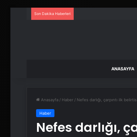
Son Dakika Haberleri
ANASAYFA
Anasayfa
/
Haber
/
Nefes darlığı, çarpıntı ilk belirt
Haber
Nefes darlığı, çar