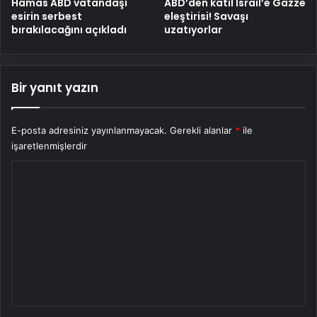
Hamas ABD vatandaşı
ABD’den katil İsrail’e Gazze
esirin serbest
eleştirisi! Savaşı
bırakılacağını açıkladı
uzatıyorlar
Bir yanıt yazın
E-posta adresiniz yayınlanmayacak.
Gerekli alanlar
*
ile
işaretlenmişlerdir
Y
o
r
u
m
*