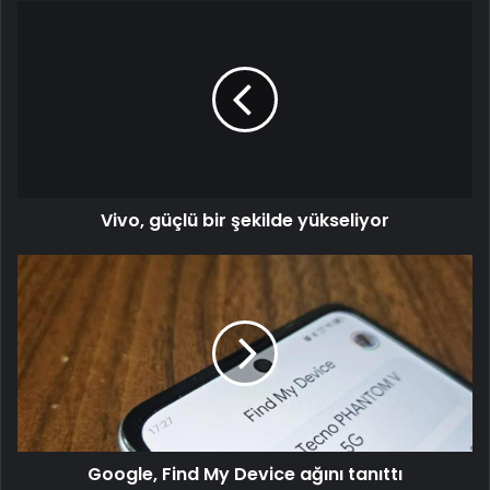
Vivo,
güçlü
bir
şekilde
yükseliyor
Vivo, güçlü bir şekilde yükseliyor
Google,
Find
My
Device
ağını
tanıttı
Google, Find My Device ağını tanıttı