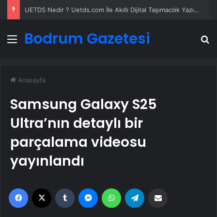
UETDS Nedir ? Uetds.com İle Akıllı Dijital Taşımacılık Yazılımı
Bodrum Gazetesi
Menü
A
Anasayfa
Samsung Galaxy S25
Ultra’nın detaylı bir
parçalama videosu
yayınlandı
Facebook
X
Tumblr
Messenger
WhatsApp
Telegram
Email'den paylaş