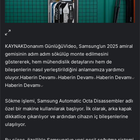
KAYNAK
Donanım Günlüğü
Video, Samsung’un 2025 amiral
gemisinin adım adım sökülüp monte edilmesini
göstererek, hem mühendislik detaylarını hem de
bileşenlerin nasıl yerleştirildiğini anlamamıza yardımcı
oluyor.
Haberin Devamı
Haberin Devamı
Haberin Devamı
Haberin Devamı
Sökme işlemi, Samsung Automatic Octa Disassembler adlı
özel bir makine kullanılarak başlıyor. İlk olarak, arka kapak
dikkatlice çıkarılıyor ve ardından cihazın iç bileşenlerine
ulaşılıyor.
Bu süreç, özellikle Samsung’un yeni nesil soğutma sistemi,