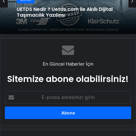
Genel
Genel
Vira Assistance’tan Türkiye Genelinde
Güvenli Araç Taşıma ve Yol Yardım Atağı
UETDS Nedir ? Uetds.com İle Akıllı Dijital
Taşımacılık Yazılımı
En Güncel Haberler İçin
Sitemize abone olabilirsiniz!
E-
posta
adresinizi
girin