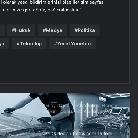
i olarak yasal bildirimlerinizi bize iletişim sayfası
rimlerinize geri dönüş sağlanılacaktır.”
Maltepe metro istasyonunda
reklam panosunu kadının üzerine
Hukuk
Medya
Politika
düştü
ya
Teknoloji
Yerel Yönetim
Bayraktar TB3’ten hedefe tam
isabet
Serjoy : Dijital Medya Ajansı, Google
Reklam Ajansı, SEO Ajansı ve Web
Tasarım Ajansı
UETDS Nedir ? Uetds.com İle Akıllı
Dijital Taşımacılık Yazılımı
Vira Assistance’tan Türkiye