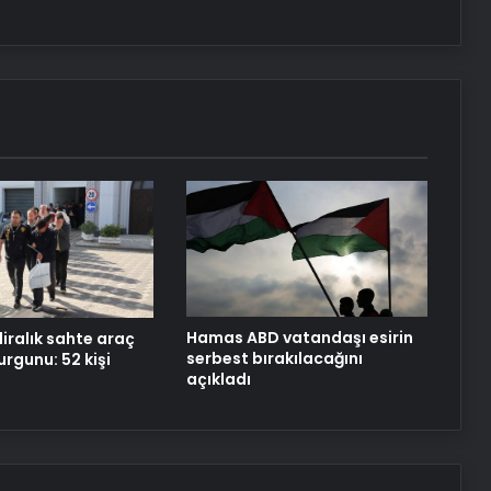
Genelinde Güvenli Araç Taşıma ve
Yol Yardım Atağı
Bigo Elmas Bayi – Güvenli, Hızlı ve
Uygun Fiyatlı Elmas Satın Almanın
Yeni Adresi
Datahost İle Güvenilir Sunucu
Hizmetleri
Hamas ABD vatandaşı esirin
liralık sahte araç
serbest bırakılacağını
rgunu: 52 kişi
açıkladı