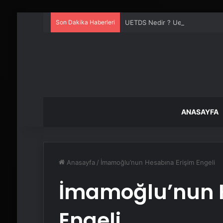
Son Dakika Haberleri
UETDS Nedir ? Uetds.com İle Akıll
ANASAYFA
Anasayfa
/
İmamoğlu’nun Hesabına Erişim Engeli
İmamoğlu’nun H
Engeli