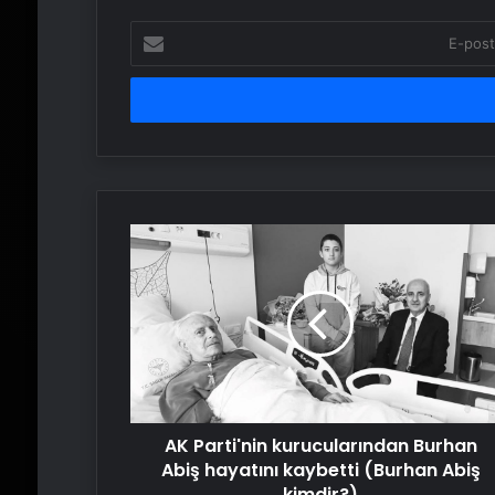
E-
posta
adresinizi
girin
AK
Parti'nin
kurucularından
Burhan
Abiş
hayatını
kaybetti
(Burhan
Abiş
AK Parti'nin kurucularından Burhan
kimdir?)
Abiş hayatını kaybetti (Burhan Abiş
kimdir?)