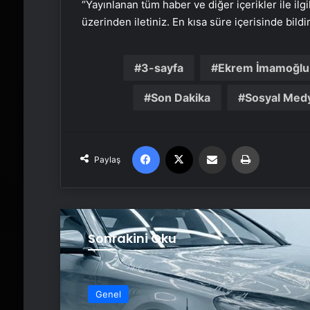
“Yayınlanan tüm haber ve diğer içerikler ile ilgil
üzerinden iletiniz. En kısa süre içerisinde bildi
3-sayfa
Ekrem İmamoğlu
Son Dakika
Sosyal Med
Facebook
X
Email'den paylaş
Yaz
Paylaş
Sonrakini Oku
Genel