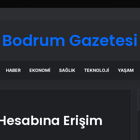
ı Dijital Taşımacılık Yazılımı
Bodrum Gazetesi
HABER
EKONOMI
SAĞLIK
TEKNOLOJI
YAŞAM
esabına Erişim