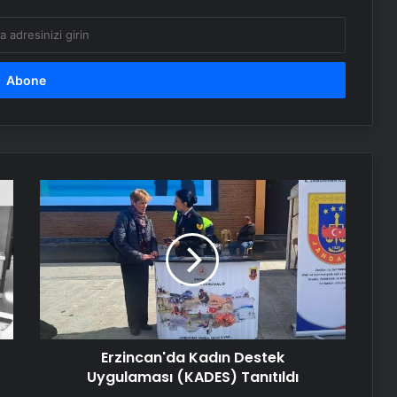
ve Türk dış politikasına övgü
Maltepe metro istasyonunda
reklam panosunu kadının üzerine
düştü
Bayraktar TB3’ten hedefe tam
isabet
Erzincan'da
Kadın
Destek
Serjoy : Dijital Medya Ajansı, Google
Uygulaması
Reklam Ajansı, SEO Ajansı ve Web
(KADES)
Tasarım Ajansı
Tanıtıldı
UETDS Nedir ? Uetds.com İle Akıllı
Dijital Taşımacılık Yazılımı
Erzincan'da Kadın Destek
Uygulaması (KADES) Tanıtıldı
Vira Assistance’tan Türkiye