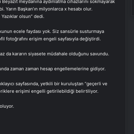
kı Beyazıt meydanına aydınlatma cihazlarını sokmayarak
ibi. Yarın Başkan’ın milyonlarca x hesabı olur.
 Yazıklar olsun” dedi.
kunun ecele faydası yok. Siz sansürle susturmaya
il fotoğrafını erişim engeli sayfasıyla değiştirdi.
az da kararın siyasete müdahale olduğunu savundu.
usunda zaman zaman hesap engellemelerine gidiyor.
Başkan Erdoğan’dan ZTK şampiyonu
Galatasaray’a tebrik
klayıcı sayfasında, yetkili bir kuruluştan “geçerli ve
klere erişimi engelli getirilebildiği belirtiliyor.
16 Mayıs’ta İstanbul’da nükleer
 oluyor.
zirvesi! İran, Avrupalı yetkililerle bir
araya gelecek
Yunan basınından Başkan Erdoğan
ve Türk dış politikasına övgü