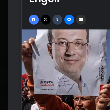
Facebook
X
Tumblr
Messenger
Email'den paylaş